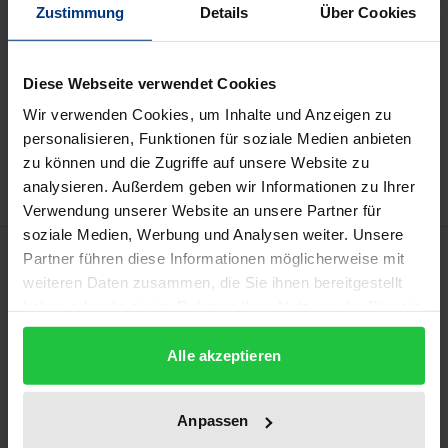
Zustimmung
Details
Über Cookies
Preisangaben inkl. MwSt. Abhängig von der Lieferadresse
kann die MwSt. an der Kasse variieren.
Diese Webseite verwendet Cookies
In den Warenkorb
Wir verwenden Cookies, um Inhalte und Anzeigen zu
Zur Wunschliste hinzufügen
personalisieren, Funktionen für soziale Medien anbieten
Hinweise zu Versandkosten
zu können und die Zugriffe auf unsere Website zu
analysieren. Außerdem geben wir Informationen zu Ihrer
Verwendung unserer Website an unsere Partner für
soziale Medien, Werbung und Analysen weiter. Unsere
Beschreibung
Partner führen diese Informationen möglicherweise mit
weiteren Daten zusammen, die Sie ihnen bereitgestellt
haben oder die sie im Rahmen Ihrer Nutzung der Dienste
Implizite Vorurteile beeinflussen
gesammelt haben.
Arbeitgeberentscheidungen auf unbewusster
Alle akzeptieren
Ebene. Ausgangspunkt der Untersuchung war die
Frage, inwiefern der vorvertragliche
Anpassen
Diskriminierungsschutz des AGG den Einfluss