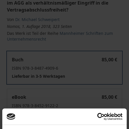
im AGG als verhältnismäßiger Eingriff in die
Vertragsabschlussfreiheit?
Von
Dr. Michael Schweipert
Nomos, 1. Auflage 2018, 323 Seiten
Das Werk ist Teil der Reihe
Mannheimer Schriften zum
Unternehmensrecht
Implizite Vorurteile im Entscheidungsprozess und vorve
Buch
85,00 €
ISBN 978-3-8487-4909-6
Lieferbar in 3-5 Werktagen
Implizite Vorurteile im Entscheidungsprozess und vorve
eBook
85,00 €
ISBN 978-3-8452-9122-2
Lieferbar