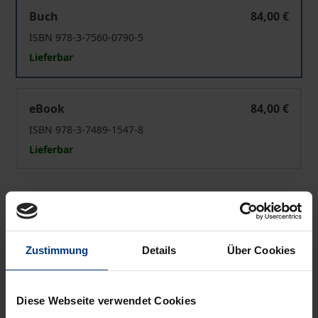
„Inability to pay" im EU-Kartellrecht
Buch
84,00 €
ISBN 978-3-7560-0790-5
Lieferbar
„Inability to pay" im EU-Kartellrecht
eBook
84,00 €
ISBN 978-3-7489-1547-8
Lieferbar
Preisangaben inkl. MwSt. Abhängig von der Lieferadresse
kann die MwSt. an der Kasse variieren.
Zustimmung
Details
Über Cookies
In den Warenkorb
Zur Wunschliste hinzufügen
Hinweise zu Versandkosten
Diese Webseite verwendet Cookies