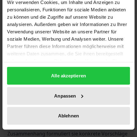
Wir verwenden Cookies, um Inhalte und Anzeigen zu
personalisieren, Funktionen für soziale Medien anbieten
zu können und die Zugriffe auf unsere Website zu
Beschreibung
analysieren. Außerdem geben wir Informationen zu Ihrer
Verwendung unserer Website an unsere Partner für
Gegenstand des Werkes ist die Untersuchung der
soziale Medien, Werbung und Analysen weiter. Unsere
Partner führen diese Informationen möglicherweise mit
Zahlungsunfähigkeit von Bußgeldadressaten nach
weiteren Daten zusammen, die Sie ihnen bereitgestellt
Ziffer 35 der Bußgeldleitlinien 2006 (sog. „inability to
haben oder die sie im Rahmen Ihrer Nutzung der Dienste
pay“) bei der Kartellrechtsdurchsetzung durch die
gesammelt haben.
Europäische Kommission. Die Autorin setzt sich mit
Alle akzeptieren
den wichtigsten wettbewerbstheoretischen
Ansätzen auseinander, um die Bedeutung der
Anpassen
ordoliberalen Wettbewerbsfreiheit, die Rolle der
Effizienz und die Grenzen der Abschreckung im
Ablehnen
Hinblick auf die Leistungsfähigkeit von
Bußgeldadressaten zu erläutern. In diesem
Zusammenhang formuliert sie konkrete Vorschläge