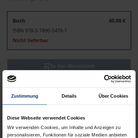
Buch
40,00 €
ISBN 978-3-7890-5476-1
Nicht lieferbar
In den Warenkorb
Zur Wunschliste hinzufügen
Hinweise zu Versandkosten
Zustimmung
Details
Über Cookies
Beschreibung
Diese Webseite verwendet Cookies
Wir verwenden Cookies, um Inhalte und Anzeigen zu
Die strafrechtliche Haftung des einzelnen
personalisieren, Funktionen für soziale Medien anbieten