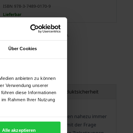
ISBN 978-3-7489-0170-9
Lieferbar
 die MwSt. an der Kasse variieren.
Über Cookies
gen
 Medien anbieten zu können
hrer Verwendung unserer
tzmaterial
Produktsicherheit
 führen diese Informationen
ie im Rahmen Ihrer Nutzung
nfektionsschutzrechtlichen Fragen nahezu immer
se Arbeit setzt sich deshalb mit der Frage
Alle akzeptieren