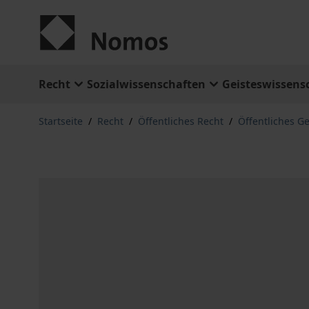
Zum Inhalt springen
Recht
Sozialwissenschaften
Geisteswissens
Startseite
/
Recht
/
Öffentliches Recht
/
Öffentliches G