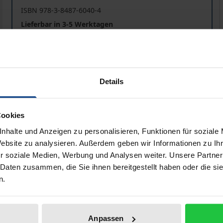
ISBN 978-3-8487-6040-4
Lieferbar in 3-5 Werktagen
Preisangaben inkl. MwSt. Abhängig von der Lieferadresse kann
Details
In den Warenkorb
Zur Wunschliste hinzufü
Hinweise zu Versandkosten
Cookies
nhalte und Anzeigen zu personalisieren, Funktionen für soziale
Website zu analysieren. Außerdem geben wir Informationen zu I
he Angaben
Rezensionen
Zusa
r soziale Medien, Werbung und Analysen weiter. Unsere Partner
 Daten zusammen, die Sie ihnen bereitgestellt haben oder die s
n.
ie Einführung einer Masernimpfpflicht zeigt, besteht in i
n des Einzelnen und denjenigen der Gesamtbevölkerung. Die
Anpassen