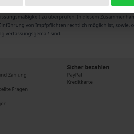
tzrecht gelungen ist, diesen Konflikt aufzulösen. Hierzu w
ur Rechtfertigung von Grundrechtseingriffen heranziehen 
rfassungsmäßigkeit zu überprüfen. In diesem Zusammenha
führung von Impfpflichten rechtlich möglich ist, sowie, o
ung verfassungsgemäß sind.
Sicher bezahlen
und Zahlung
PayPal
Kreditkarte
tellte Fragen
gen