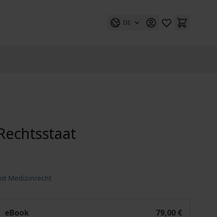
DE
 Rechtsstaat
und Medizinrecht
nfektionsschutz im liberalen Rechtsstaat
eBook
79,00 €