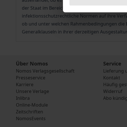
auseinander, ob es dem deutschen Infektionsschu
der Staat im Bereich der Gesundheitsfürsorge z
infektionsschutzrechtliche Normen auf ihre Ve
ob und unter welchen Rahmenbedingungen die Ein
Generalklauseln in ihrer derzeitigen Ausgestalt
Über Nomos
Service
Nomos Verlagsgesellschaft
Lieferung 
Presseservice
Kontakt
Karriere
Häufig ges
Unsere Verlage
Widerruf
Inlibra
Abo kündi
Online-Module
Zeitschriften
NomosEvents