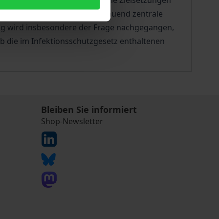
ird zunächst untersucht, welche Zielsetzungen
kann, um sodann hierauf aufbauend zentrale
ng wird insbesondere der Frage nachgegangen,
b die im Infektionsschutzgesetz enthaltenen
Bleiben Sie informiert
Shop-Newsletter