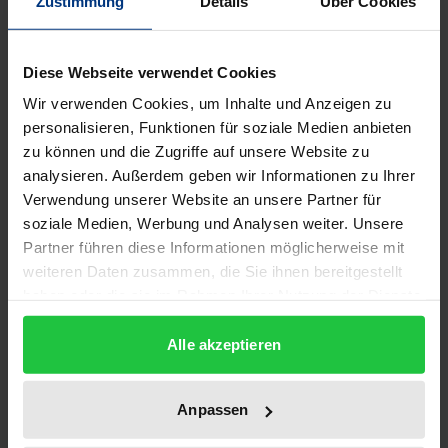
Zustimmung
Details
Über Cookies
Der Internationalisierung der Konzerne ist die
Internationalisierung der Mitbestimmung bisher
Diese Webseite verwendet Cookies
nicht in gleichem Maß gefolgt. Diese empirische
Wir verwenden Cookies, um Inhalte und Anzeigen zu
Untersuchung geht der Frage nach, ob und
personalisieren, Funktionen für soziale Medien anbieten
inwieweit sich die Internationalisierung eines
zu können und die Zugriffe auf unsere Website zu
analysieren. Außerdem geben wir Informationen zu Ihrer
Konzerns auf die gewachsenen Mitbestimmungs-
Verwendung unserer Website an unsere Partner für
und Informationsbeziehungen zwischen
soziale Medien, Werbung und Analysen weiter. Unsere
Management und Arbeitnehmervertretung
Partner führen diese Informationen möglicherweise mit
auswirkt.
weiteren Daten zusammen, die Sie ihnen bereitgestellt
Die Autoren zeigen anhand von Fallstudien, welche
haben oder die sie im Rahmen Ihrer Nutzung der Dienste
Auswirkungen eine internationale Ausrichtung des
gesammelt haben.
Alle akzeptieren
Konzerns auf die Beschäftigten und die
Handlungsmöglichkeiten der Arbeitnehmervertreter
haben kann. Hierbei wird klar, daß das
Anpassen
Mitbestimmungs- und Informationsverhalten von