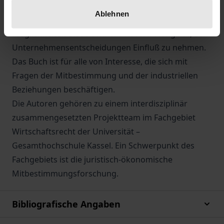
Management und Arbeitnehmervertretung von
Ablehnen
wesentlicher Bedeutung dafür ist, welche
Möglichkeiten die Arbeitnehmervertretung hat, auf
Unternehmensentscheidungen Einfluß zu nehmen.
Das Buch ist für alle von Interesse, die sich mit
Fragen der Mitbestimmung und der industriellen
Beziehungen beschäftigen.
Die Autoren gehören zu einem interdisziplinär
zusammengesetzten Projektteam im Fachgebiet
Wirtschaftsrecht der Universität –
Gesamthochschule Kassel. Ein Schwerpunkt des
Fachgebiets ist die juristisch-ökonomische
Mitbestimmungsforschung.
Bibliografische Angaben