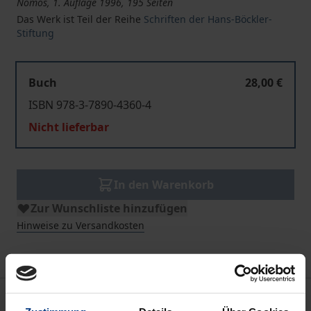
Nomos, 1. Auflage 1996, 195 Seiten
Das Werk ist Teil der Reihe
Schriften der Hans-Böckler-
Stiftung
Buch
28,00 €
ISBN 978-3-7890-4360-4
Nicht lieferbar
In den Warenkorb
Zur Wunschliste hinzufügen
Hinweise zu Versandkosten
Beschreibung