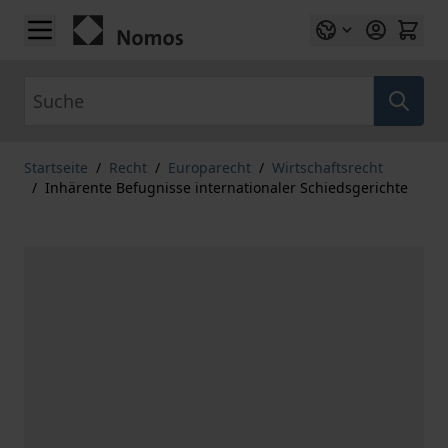
Zum Inhalt springen
Suche
Startseite
/
Recht
/
Europarecht
/
Wirtschaftsrecht
/
Inhärente Befugnisse internationaler Schiedsgerichte