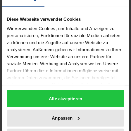
kann die MwSt. an der Kasse variieren.
In den Warenkorb
Diese Webseite verwendet Cookies
Zur Wunschliste hinzufügen
Wir verwenden Cookies, um Inhalte und Anzeigen zu
Hinweise zu Versandkosten
personalisieren, Funktionen für soziale Medien anbieten
zu können und die Zugriffe auf unsere Website zu
analysieren. Außerdem geben wir Informationen zu Ihrer
Verwendung unserer Website an unsere Partner für
soziale Medien, Werbung und Analysen weiter. Unsere
Beschreibung
Partner führen diese Informationen möglicherweise mit
weiteren Daten zusammen, die Sie ihnen bereitgestellt
Internationale Schiedsgerichte können auf
haben oder die sie im Rahmen Ihrer Nutzung der Dienste
inhärente Befugnisse zurückgreifen, soweit dies zur
gesammelt haben.
Realisierung gerichtlicher Kernfunktionen
Alle akzeptieren
unbedingt erforderlich ist. Davon kann auch eine
Befugnis zur Wiederbefassung mit
Anpassen
Teilentscheidungen (reconsideration of partial