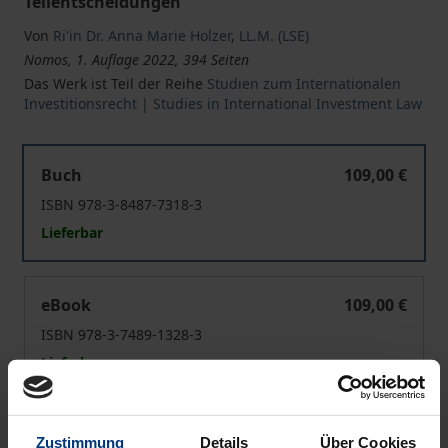
Teilentscheidungen
Von
Ri'in Dr. Anna Marie Holzer
,
LL.M. (LSE)
Nomos, 1. Auflage 2022, 394 Seiten
Das Werk ist Teil der Reihe
Studien zum Internationalen
Investitionsrecht | Studies in International Investment Law
Inhärente Befugnisse internationaler Schiedsgerichte
Buch
109,00 €
ISBN 978-3-8487-7318-3
Lieferbar
Inhärente Befugnisse internationaler Schiedsgerichte
eBook
109,00 €
ISBN 978-3-7489-1328-3
Lieferbar
Preisangaben inkl. MwSt. Abhängig von der Lieferadresse
Zustimmung
Details
Über Cookies