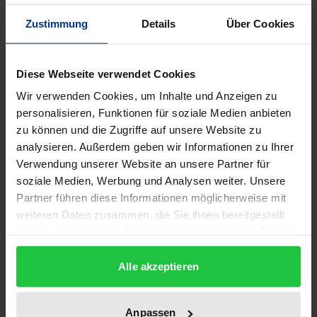
Zur Wunschliste hinzufügen
Hinweise zu Versandkosten
Zustimmung
Details
Über Cookies
Diese Webseite verwendet Cookies
Beschreibung
Wir verwenden Cookies, um Inhalte und Anzeigen zu
personalisieren, Funktionen für soziale Medien anbieten
zu können und die Zugriffe auf unsere Website zu
Radikale Demokratietheorien, so lautet eine
analysieren. Außerdem geben wir Informationen zu Ihrer
prominente Kritik, leiden an einem
Verwendung unserer Website an unsere Partner für
Institutionendefizit, welches dazu führe, dass sie nur
soziale Medien, Werbung und Analysen weiter. Unsere
wenig zur konkreten Transformation der politischen
Partner führen diese Informationen möglicherweise mit
Landschaft beizutragen haben. Der Sammelband
weiteren Daten zusammen, die Sie ihnen bereitgestellt
haben oder die sie im Rahmen Ihrer Nutzung der Dienste
macht es sich zur Aufgabe, auf diese Kritik zu
gesammelt haben.
antworten und radikaldemokratische Perspektiven
Alle akzeptieren
für die Ausgestaltung politischer Institutionen
aufzuzeigen. Dazu bringt er grundbegriffliche und
Anpassen
historische Reflexionen zum Begriff der Institution