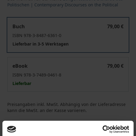
Politischen | Contemporary Discourses on the Political
Institutionen des Politischen
Buch
79,00 €
ISBN 978-3-8487-6361-0
Lieferbar in 3-5 Werktagen
Institutionen des Politischen
eBook
79,00 €
ISBN 978-3-7489-0461-8
Lieferbar
Preisangaben inkl. MwSt. Abhängig von der Lieferadresse
kann die MwSt. an der Kasse variieren.
In den Warenkorb