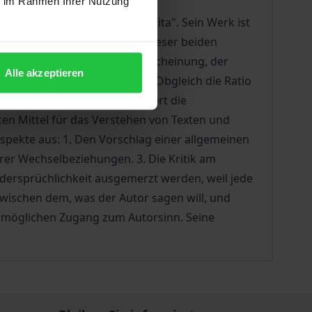
ie im Rahmen Ihrer Nutzung
e methodo systematica proposita". Sein Werk ist
h dem harten Zusammenstoß dieser beiden
e neue kulturelle Figur in Erscheinung, der
Alle akzeptieren
äsentanten Zur Linden zählt. Obgleich die Ratio
antiken Rhetorik und konzipiert die
ten Mittel für das Verstehen von Texten und
Aspekte aus: 1. Den Vorschlag einer allgemeinen
rer Wechselbeziehungen. 3. Die Kritik am
idersprüchlichkeit ausgemerzt werden, weil jede
zwischen dem, was der Autor sagen will, und
en möglichen Zugang zum Autorsinn. Seine