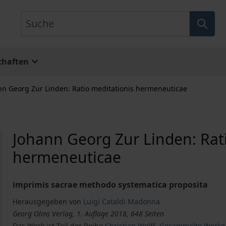
Suche
chaften
nn Georg Zur Linden: Ratio meditationis hermeneuticae
Johann Georg Zur Linden: Rat
hermeneuticae
imprimis sacrae methodo systematica proposita
Herausgegeben von
Luigi Cataldi Madonna
Georg Olms Verlag, 1. Auflage 2018, 648 Seiten
Das Werk ist Teil der Reihe
Christian Wolff, Gesammelte Werke.