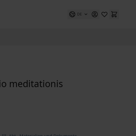
DE
io meditationis
 III. Abt., Materialien und Dokumente