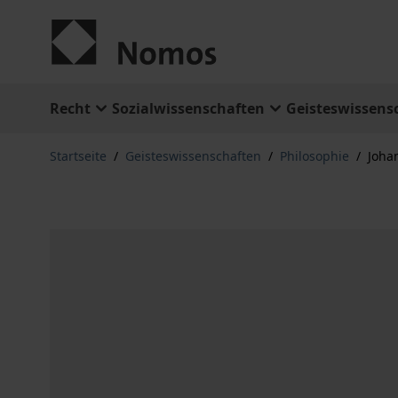
Zum Inhalt springen
Recht
Sozialwissenschaften
Geisteswissens
Startseite
/
Geisteswissenschaften
/
Philosophie
/
Joha