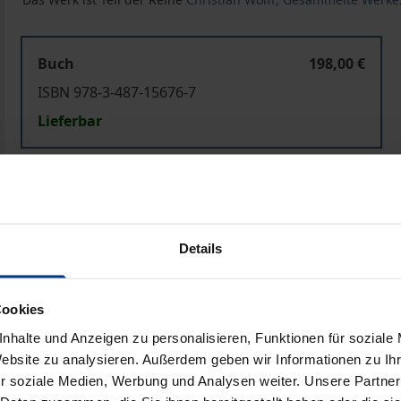
Buch
198,00 €
ISBN 978-3-487-15676-7
Lieferbar
Preisangaben inkl. MwSt. Abhängig von der Lieferadresse kann
In den Warenkorb
Zur Wunschliste hinzufü
Details
Hinweise zu Versandkosten
Cookies
nhalte und Anzeigen zu personalisieren, Funktionen für soziale
Bibliografische Angaben
Website zu analysieren. Außerdem geben wir Informationen zu I
r soziale Medien, Werbung und Analysen weiter. Unsere Partner