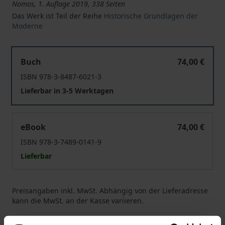
Nomos, 1. Auflage 2019, 338 Seiten
Das Werk ist Teil der Reihe
Historische Grundlagen der
Moderne
Justice for the Enemy?
Buch
74,00 €
ISBN 978-3-8487-6021-3
Lieferbar in 3-5 Werktagen
Justice for the Enemy?
eBook
74,00 €
ISBN 978-3-7489-0141-9
Lieferbar
Preisangaben inkl. MwSt. Abhängig von der Lieferadresse
kann die MwSt. an der Kasse variieren.