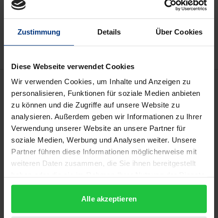
In den Warenkorb
Zur Wunschliste hinzufügen
Zustimmung
Details
Über Cookies
Hinweise zu Versandkosten
Diese Webseite verwendet Cookies
Beschreibung
Wir verwenden Cookies, um Inhalte und Anzeigen zu
personalisieren, Funktionen für soziale Medien anbieten
zu können und die Zugriffe auf unsere Website zu
In der britischen Besatzungszone wurden von 1945
analysieren. Außerdem geben wir Informationen zu Ihrer
bis 1949 insgesamt 329 Militärgerichtsprozesse
Verwendung unserer Website an unsere Partner für
durchgeführt. In diesen Verfahren nahmen neben
soziale Medien, Werbung und Analysen weiter. Unsere
deutschen Anwälten auch 46 britische Offiziere ein
Partner führen diese Informationen möglicherweise mit
weiteren Daten zusammen, die Sie ihnen bereitgestellt
Mandat als Pflichtverteidiger wahr. Das
haben oder die sie im Rahmen Ihrer Nutzung der Dienste
Aufeinandertreffen von deutschen Angeklagten,
gesammelt haben.
britischen Verteidigern, Anklägern und Richtern
Alle akzeptieren
schuf vor Gericht eine spannungsreiche und