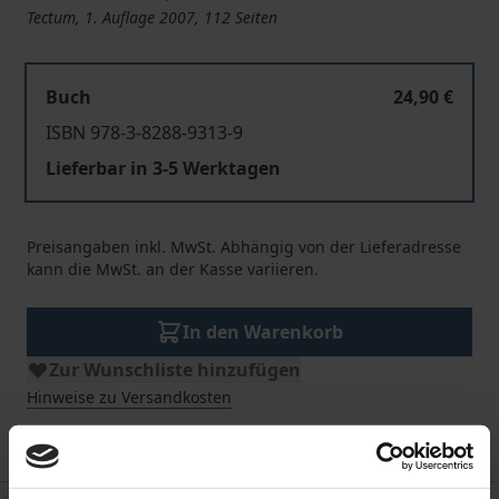
Tectum, 1. Auflage 2007, 112 Seiten
Buch
24,90 €
ISBN 978-3-8288-9313-9
Lieferbar in 3-5 Werktagen
Preisangaben inkl. MwSt. Abhängig von der Lieferadresse
kann die MwSt. an der Kasse variieren.
In den Warenkorb
Zur Wunschliste hinzufügen
Hinweise zu Versandkosten