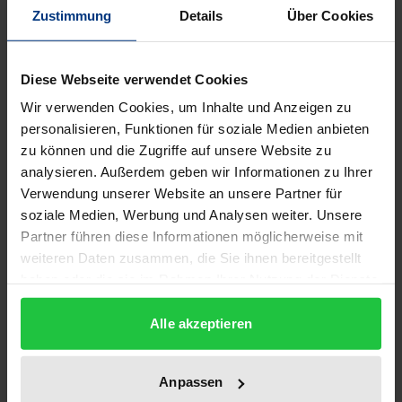
Beschreibung
Zustimmung
Details
Über Cookies
Die meiste Gewalt geschieht im Privaten. Nicht der
Diese Webseite verwendet Cookies
geheimnisvolle Fremde auf der Straße steckt in der
Wir verwenden Cookies, um Inhalte und Anzeigen zu
überwiegenden Anzahl von Fällen dahinter. Es ist
personalisieren, Funktionen für soziale Medien anbieten
häufig der Partner und Elternteil, der hinter
zu können und die Zugriffe auf unsere Website zu
verschlossenen Türen tätlich wird. Häusliche Gewalt
analysieren. Außerdem geben wir Informationen zu Ihrer
war gerade deshalb lange kein gesellschaftliches
Verwendung unserer Website an unsere Partner für
Thema, weil sie in allen Schichten der Bevölkerung in
soziale Medien, Werbung und Analysen weiter. Unsere
Partner führen diese Informationen möglicherweise mit
erschreckendem Ausmaß zuhause ist. Der Einsatz
weiteren Daten zusammen, die Sie ihnen bereitgestellt
gegen häusliche Gewalt konnte in den letzten Jahren
haben oder die sie im Rahmen Ihrer Nutzung der Dienste
wesentliche Erfolge verbuchen. Kinder aber stehen
gesammelt haben.
als ihre Zeugen und Opfer oft noch im Hintergrund.
Alle akzeptieren
Dabei gibt es wesentliche Unterschiede zu
Kindesmisshandlung und -vernachlässigung.
Anpassen
SozialarbeiterInnen, LehrerInnen oder Angehörige