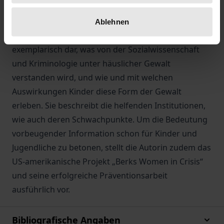
müssen das Besondere an dieser Situation zunächst
sicher erkennen, um entsprechend eingreifen zu
Ablehnen
können. Sabrina Rudolph stellt in diesem Buch
exemplarisch dar, was von der Sozialwissenschaft
und Kriminologie unter häuslicher Gewalt
verstanden wird, und wie und mit welchen
Auswirkungen Kinder diese Form der Gewalt
erleben. Sie beschreibt die helfenden Institutionen,
wie auch deren Schwachpunkte. Um die Bedeutung
vorbeugender Information schon für Kinder und
Jugendliche zu betonen, stellt die Autorin zudem das
US-amerikanische Projekt „Berks Women in Crisis“
und seine erfolgreiche Präventionsarbeit
ausführlich vor.
Bibliografische Angaben