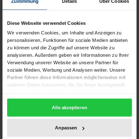
Zustimmung
Details
Über Cookies
In den Warenkorb
Diese Webseite verwendet Cookies
Zur Wunschliste hinzufügen
Wir verwenden Cookies, um Inhalte und Anzeigen zu
Hinweise zu Versandkosten
personalisieren, Funktionen für soziale Medien anbieten
zu können und die Zugriffe auf unsere Website zu
analysieren. Außerdem geben wir Informationen zu Ihrer
Verwendung unserer Website an unsere Partner für
Beschreibung
soziale Medien, Werbung und Analysen weiter. Unsere
Partner führen diese Informationen möglicherweise mit
Durch die Verordnung Nr. 536/2014/EU und ihre
weiteren Daten zusammen, die Sie ihnen bereitgestellt
haben oder die sie im Rahmen Ihrer Nutzung der Dienste
Umsetzung in § 40b AMG ist nun auch die
gesammelt haben.
gruppennützige klinische Forschung mit
Alle akzeptieren
einwilligungsunfähigen Erwachsenen zulässig. Diese
Forschung ist weder rechtlich noch ethisch
anstößig, sofern sie einen Ausgleich zwischen dem
Anpassen
Heilen künftiger Patienten, dem