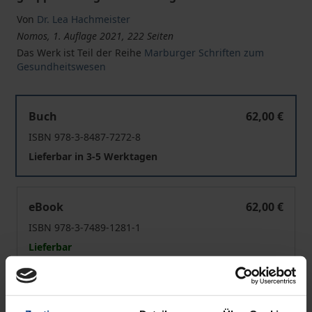
Von
Dr. Lea Hachmeister
Nomos, 1. Auflage 2021, 222 Seiten
Das Werk ist Teil der Reihe
Marburger Schriften zum
Gesundheitswesen
Klinische Prüfung mit einwilligungsunfähigen Erwachs
Buch
62,00 €
ISBN 978-3-8487-7272-8
Lieferbar in 3-5 Werktagen
Klinische Prüfung mit einwilligungsunfähigen Erwachs
eBook
62,00 €
ISBN 978-3-7489-1281-1
Lieferbar
Preisangaben inkl. MwSt. Abhängig von der Lieferadresse
kann die MwSt. an der Kasse variieren.