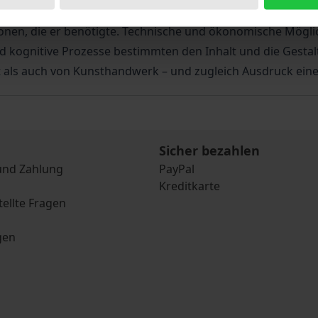
rtelius (*1527 †1598) lässt sich dies exemplarisch verdeu
ionen, die er benötigte. Technische und ökonomische Mögli
d kognitive Prozesse bestimmten den Inhalt und die Gesta
ls auch von Kunsthandwerk – und zugleich Ausdruck eines
Sicher bezahlen
und Zahlung
PayPal
Kreditkarte
tellte Fragen
gen