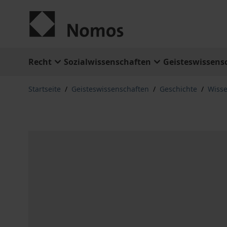
Zum Inhalt springen
Recht
Sozialwissenschaften
Geisteswissens
Startseite
/
Geisteswissenschaften
/
Geschichte
/
Wisse