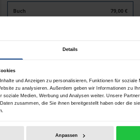
Kommunikation, Wissensproduktion und Kartographie
Buch
79,00 €
ISBN 978-3-8288-4542-8
Lieferbar
Details
Preisangaben inkl. MwSt. Abhängig von der Lieferadresse kann
In den Warenkorb
Zur Wunschliste hinzufü
Cookies
Hinweise zu Versandkosten
nhalte und Anzeigen zu personalisieren, Funktionen für soziale
Website zu analysieren. Außerdem geben wir Informationen zu I
r soziale Medien, Werbung und Analysen weiter. Unsere Partner
 Daten zusammen, die Sie ihnen bereitgestellt haben oder die s
he Angaben
Rezensionen
Zusa
n.
Anpassen
r Renaissance kann nur unter Betrachtung eines komplexen