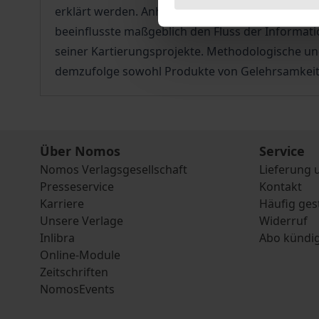
erklärt werden. Anhand der Karten von Abraham O
beeinflusste maßgeblich den Fluss der Informat
seiner Kartierungsprojekte. Methodologische un
demzufolge sowohl Produkte von Gelehrsamkeit a
Über Nomos
Service
Nomos Verlagsgesellschaft
Lieferung 
Presseservice
Kontakt
Karriere
Häufig ges
Unsere Verlage
Widerruf
Inlibra
Abo kündi
Online-Module
Zeitschriften
NomosEvents