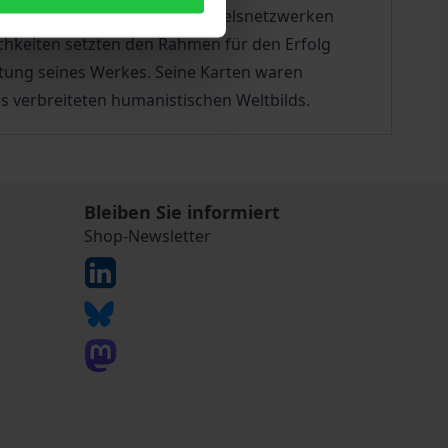
tlichen. Die Struktur von Handelsnetzwerken
chkeiten setzten den Rahmen für den Erfolg
ltung seines Werkes. Seine Karten waren
 verbreiteten humanistischen Weltbilds.
Bleiben Sie informiert
Shop-Newsletter