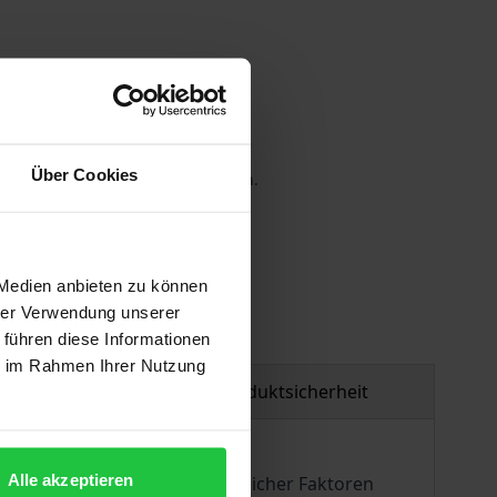
Über Cookies
 die MwSt. an der Kasse variieren.
gen
 Medien anbieten zu können
hrer Verwendung unserer
 führen diese Informationen
ie im Rahmen Ihrer Nutzung
tzmaterial
Produktsicherheit
Alle akzeptieren
 Zusammenspiels unterschiedlicher Faktoren