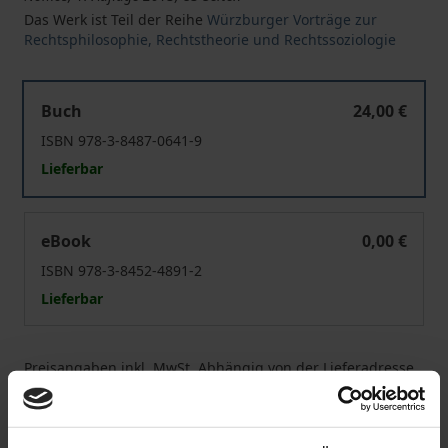
Das Werk ist Teil der Reihe
Würzburger Vorträge zur
Rechtsphilosophie, Rechtstheorie und Rechtssoziologie
Kriminalstrafe ohne Schuldvorwurf
Buch
24,00 €
ISBN 978-3-8487-0641-9
Lieferbar
Kriminalstrafe ohne Schuldvorwurf
eBook
0,00 €
ISBN 978-3-8452-4891-2
Lieferbar
Preisangaben inkl. MwSt. Abhängig von der Lieferadresse
kann die MwSt. an der Kasse variieren.
In den Warenkorb