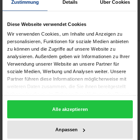
Zustimmung
Details
Über Cookies
Zur Wunschliste hinzufügen
Hinweise zu Versandkosten
Diese Webseite verwendet Cookies
Wir verwenden Cookies, um Inhalte und Anzeigen zu
personalisieren, Funktionen für soziale Medien anbieten
Beschreibung
zu können und die Zugriffe auf unsere Website zu
analysieren. Außerdem geben wir Informationen zu Ihrer
Verwendung unserer Website an unsere Partner für
Über die Frage, ob Menschen willensfrei handeln
soziale Medien, Werbung und Analysen weiter. Unsere
können, diskutieren Neurowissenschaftler,
Partner führen diese Informationen möglicherweise mit
Philosophen und Rechtswissenschaftler intensiv. Ist
weiteren Daten zusammen, die Sie ihnen bereitgestellt
vor diesem Hintergrund ein Schuldvorwurf
haben oder die sie im Rahmen Ihrer Nutzung der Dienste
gesammelt haben.
gegenüber einem Straftäter angemessen? Tatjana
Alle akzeptieren
Hörnle, Professorin für Strafrecht und
Rechtsphilosophie an der Humboldt-Universität zu
Berlin, rekonstruiert das plausibelste Modell
Anpassen
menschlicher Entscheidungsfindung und kommt