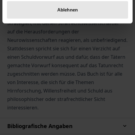
zum Ergebnis, dass ein Schuldvorwurf
Ablehnen
problematisch ist. Die Autorin bewertet die
Strategien, mit denen Strafrechtswissenschaftler
auf die Herausforderungen der
Neurowissenschaften reagieren, als unbefriedigend.
Stattdessen spricht sie sich für einen Verzicht auf
einen Schuldvorwurf aus und dafür, dass der Tätern
gemachte Vorwurf konsequent auf das Tatunrecht
zugeschnitten werden müsse. Das Buch ist für alle
von Interesse, die sich für die Themen
Hirnforschung, Willensfreiheit und Schuld aus
philosophischer oder strafrechtlicher Sicht
interessieren.
Bibliografische Angaben