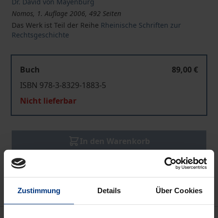
Dr. David von Mayenburg
Nomos, 1. Auflage 2006, 492 Seiten
Das Werk ist Teil der Reihe
Rheinische Schriften zur
Rechtsgeschichte
Buch
89,00 €
ISBN 978-3-8329-1883-5
Nicht lieferbar
In den Warenkorb
Zur Wunschliste hinzufügen
Hinweise zu Versandkosten
Zustimmung
Details
Über Cookies