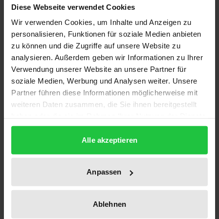
Beschreibung
Diese Webseite verwendet Cookies
Wir verwenden Cookies, um Inhalte und Anzeigen zu
Die Studie beschäftigt sich aus rechtshistorischer
personalisieren, Funktionen für soziale Medien anbieten
Perspektive mit dem Verhältnis zwischen der
zu können und die Zugriffe auf unsere Website zu
dogmatisch arbeitenden Strafrechtswissenschaft
analysieren. Außerdem geben wir Informationen zu Ihrer
Verwendung unserer Website an unsere Partner für
und der aufstrebenden empirisch ausgerichteten
soziale Medien, Werbung und Analysen weiter. Unsere
Kriminologie. Seit der Konzeption einer »gesamten
Partner führen diese Informationen möglicherweise mit
Strafrechtswissenschaft« durch Franz von Liszt von
weiteren Daten zusammen, die Sie ihnen bereitgestellt
1882 wurde immer wieder versucht, diese beiden
haben oder die sie im Rahmen Ihrer Nutzung der Dienste
Forschungsansätze zu versöhnen und zu einer
gesammelt haben.
homogenen Wissenschaft zusammenzuführen.
Alle akzeptieren
Am Beispiel des nicht nur disziplingeschichtlich
besonders interessanten und außergewöhnlichen
Anpassen
Kriminologen Hans von Hentig (1887-1974) wird
dabei der Frage nachgegangen, welche
Ablehnen
Schwierigkeiten dieser genuin interdisziplinäre