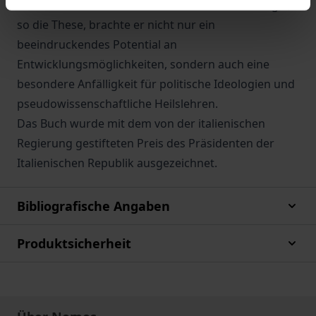
Ansatz mit sich brachte. Für die frühe Kriminologie,
so die These, brachte er nicht nur ein
beeindruckendes Potential an
Entwicklungsmöglichkeiten, sondern auch eine
besondere Anfälligkeit für politische Ideologien und
pseudowissenschaftliche Heilslehren.
Das Buch wurde mit dem von der italienischen
Regierung gestifteten Preis des Präsidenten der
Italienischen Republik ausgezeichnet.
Bibliografische Angaben
Produktsicherheit