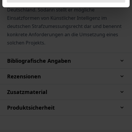
Fragen hinsichtlich einer Verwendung in
Deutschland. Sodann stellt er mögliche
Einsatzformen von Künstlicher Intelligenz im
deutschen Strafzumessungsrecht dar und benennt
konkrete Anforderungen an die Umsetzung eines
solchen Projekts.
Bibliografische Angaben
Rezensionen
Zusatzmaterial
Produktsicherheit