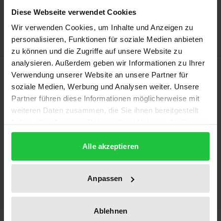
Zur Wunschliste hinzufügen
Diese Webseite verwendet Cookies
Hinweise zu Versandkosten
Wir verwenden Cookies, um Inhalte und Anzeigen zu
personalisieren, Funktionen für soziale Medien anbieten
zu können und die Zugriffe auf unsere Website zu
analysieren. Außerdem geben wir Informationen zu Ihrer
Beschreibung
Verwendung unserer Website an unsere Partner für
soziale Medien, Werbung und Analysen weiter. Unsere
Große regionale Unterschiede im Strafmaß sind in
Partner führen diese Informationen möglicherweise mit
weiteren Daten zusammen, die Sie ihnen bereitgestellt
Deutschland ein lange bekanntes Problem. Der
haben oder die sie im Rahmen Ihrer Nutzung der Dienste
Autor untersucht in seinem Werk, ob und wie mit
gesammelt haben.
Hilfe von Künstlicher Intelligenz eine Verbesserung
Alle akzeptieren
erzielt werden kann. Dabei begibt er sich zunächst
auf eine Reise in andere Länder aus Europa und der
Anpassen
Welt, in denen bereits heute technische
Unterstützung im Bereich der Justiz im Einsatz ist
und diskutiert verfassungsrechtliche und praktische
Ablehnen