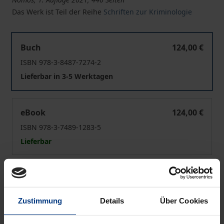
Das Werk ist Teil der Reihe
Schriften zur Kriminologie
Künstliche Intelligenz und Strafzumessung
Buch
124,00 €
ISBN 978-3-8487-7274-2
Lieferbar in 3-5 Werktagen
Künstliche Intelligenz und Strafzumessung
eBook
124,00 €
ISBN 978-3-7489-1283-5
Lieferbar
Preisangaben inkl. MwSt. Abhängig von der Lieferadresse
kann die MwSt. an der Kasse variieren.
Zustimmung
Details
Über Cookies
In den Warenkorb