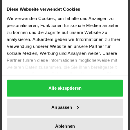
In den Warenkorb
Diese Webseite verwendet Cookies
Zur Wunschliste hinzufügen
Wir verwenden Cookies, um Inhalte und Anzeigen zu
Hinweise zu Versandkosten
personalisieren, Funktionen für soziale Medien anbieten
zu können und die Zugriffe auf unsere Website zu
analysieren. Außerdem geben wir Informationen zu Ihrer
Verwendung unserer Website an unsere Partner für
Beschreibung
soziale Medien, Werbung und Analysen weiter. Unsere
Partner führen diese Informationen möglicherweise mit
weiteren Daten zusammen, die Sie ihnen bereitgestellt
Durch die Verknüpfung von Gouvernementalität
haben oder die sie im Rahmen Ihrer Nutzung der Dienste
und Habitus-Feld-Theorie leistet Thomas Mader
gesammelt haben.
einen Beitrag zur Medizinsoziologie. Er illustriert,
Alle akzeptieren
dass industrie-ökonomische Ansätze in Bezug auf
die Morphologie der Versorgungsformen des
Anpassen
Krankenhauses inadäquat sind. Dadurch
verdeutlicht er den Bedarf einer gewandelten
Ablehnen
Organisationskultur weg von einer Sparten-