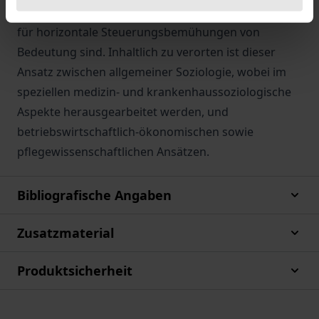
Hierarchie hin zu flachen Prozessstrukturen, welche
für horizontale Steuerungsbemühungen von
Bedeutung sind. Inhaltlich zu verorten ist dieser
Ansatz zwischen allgemeiner Soziologie, wobei im
speziellen medizin- und krankenhaussoziologische
Aspekte herausgearbeitet werden, und
betriebswirtschaftlich-ökonomischen sowie
pflegewissenschaftlichen Ansätzen.
Bibliografische Angaben
Zusatzmaterial
Produktsicherheit