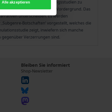
konzentrieren sich Kultivierungsstudien zu
Alle akzeptieren
tivierenden Botschaften in den Vordergrund. Das
arrativen unterscheiden. Es werden
Subgenre-Botschaften‘ vorgestellt, welches die
lationsstudie zeigt, inwiefern sich manche
n gegenüber Verzerrungen sind.
Bleiben Sie informiert
Shop-Newsletter