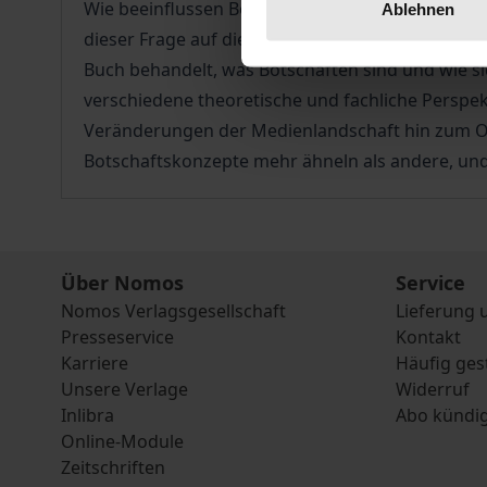
Wie beeinflussen Botschaften aus dem Fernsehen
Ablehnen
dieser Frage auf die Medieneffekte. Doch das vo
Buch behandelt, was Botschaften sind und wie s
verschiedene theoretische und fachliche Perspe
Veränderungen der Medienlandschaft hin zum Onl
Botschaftskonzepte mehr ähneln als andere, un
Über Nomos
Service
Nomos Verlagsgesellschaft
Lieferung 
Presseservice
Kontakt
Karriere
Häufig ges
Unsere Verlage
Widerruf
Inlibra
Abo kündi
Online-Module
Zeitschriften