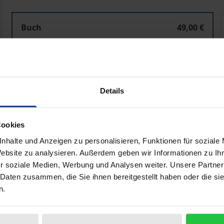
Living with Cultivating Messages
Buch
49,00 €
ISBN 978-3-8487-8304-5
Lieferbar
Preisangaben inkl. MwSt. Abhängig von der Lieferadresse kann
Details
In den Warenkorb
Zur Wunschliste hinzufü
Cookies
Hinweise zu Versandkosten
nhalte und Anzeigen zu personalisieren, Funktionen für soziale
Website zu analysieren. Außerdem geben wir Informationen zu I
r soziale Medien, Werbung und Analysen weiter. Unsere Partner
 Daten zusammen, die Sie ihnen bereitgestellt haben oder die s
liografische Angaben
Zusatzmaterial
n.