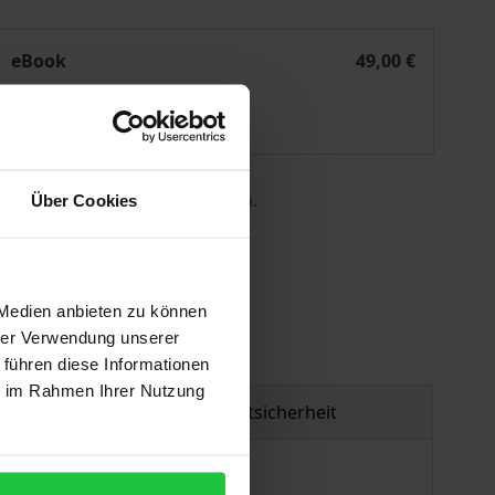
Living with Cultivating Messages
eBook
49,00 €
ISBN 978-3-7489-2694-8
Lieferbar
 die MwSt. an der Kasse variieren.
Über Cookies
gen
 Medien anbieten zu können
hrer Verwendung unserer
 führen diese Informationen
ie im Rahmen Ihrer Nutzung
Produktsicherheit