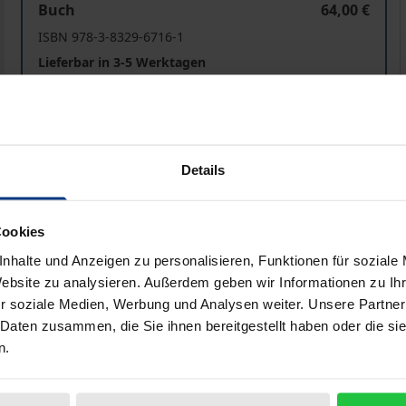
Buch
64,00 €
ISBN 978-3-8329-6716-1
Lieferbar in 3-5 Werktagen
Preisangaben inkl. MwSt. Abhängig von der Lieferadresse kann
Details
In den Warenkorb
Zur Wunschliste hinzufü
Hinweise zu Versandkosten
Cookies
nhalte und Anzeigen zu personalisieren, Funktionen für soziale
Website zu analysieren. Außerdem geben wir Informationen zu I
Bibliografische Angaben
r soziale Medien, Werbung und Analysen weiter. Unsere Partner
 Daten zusammen, die Sie ihnen bereitgestellt haben oder die s
n.
hnet die Entwicklung der klassischen deutschen Kultur in 