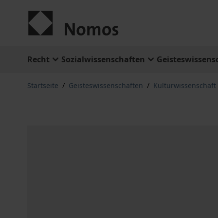
Zum Inhalt springen
Recht
Sozialwissenschaften
Geisteswissens
Startseite
/
Geisteswissenschaften
/
Kulturwissenschaft