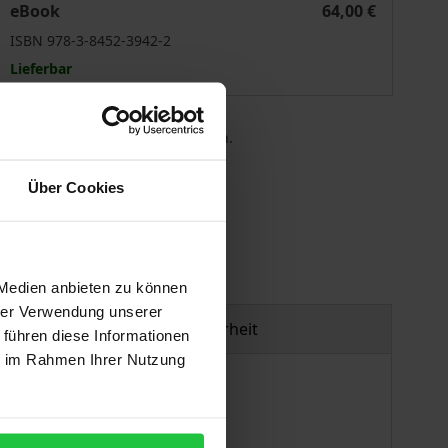
eBook
64,00 €
ISBN 978-3-8452-3942-2
Lieferbar
 die MwSt. an der Kasse variieren.
Über Cookies
gen
 Medien anbieten zu können
hrer Verwendung unserer
Produktsicherheit
 führen diese Informationen
ie im Rahmen Ihrer Nutzung
Rivalität zum französischen