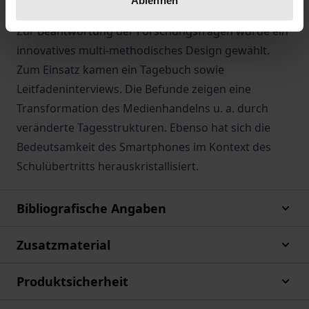
Ablehnen
Ansätzen und ist daher interdisziplinär ausgerichtet.
Zur Beantwortung der Forschungsfragen wurde ein
innovatives multi-methodisches Design gewählt.
Zum Einsatz kamen ein Tagebuch sowie
Leitfadeninterviews. Die Befunde zeigen eine
Transformation des Medienhandelns u. a. durch
veränderte Tagesstrukturen. Ebenso hat sich die
Bedeutsamkeit des Smartphones im Kontext des
Schulübertritts herauskristallisiert.
Bibliografische Angaben
Zusatzmaterial
Produktsicherheit