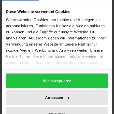
Diese Webseite verwendet Cookies
In den Warenkorb
Wir verwenden Cookies, um Inhalte und Anzeigen zu
Zur Wunschliste hinzufügen
personalisieren, Funktionen für soziale Medien anbieten
Hinweise zu Versandkosten
zu können und die Zugriffe auf unsere Website zu
analysieren. Außerdem geben wir Informationen zu Ihrer
Verwendung unserer Website an unsere Partner für
soziale Medien, Werbung und Analysen weiter. Unsere
Beschreibung
Partner führen diese Informationen möglicherweise mit
weiteren Daten zusammen, die Sie ihnen bereitgestellt
Diese Studie geht der Frage nach, wie sich das
haben oder die sie im Rahmen Ihrer Nutzung der Dienste
gesammelt haben.
Medienhandeln von Kindern in der
Alle akzeptieren
veränderungssensitiven Phase des Schulübertritts
gestaltet. Theoretisch bedient sich die Arbeit an
medienpädagogischen, sozialisationstheoretischen,
Anpassen
erziehungswissenschaftlichen sowie
kommunikationswissenschaftlichen Theorien und