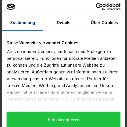
Zur Wunschliste hinzufügen
Hinweise zu Versandkosten
Zustimmung
Details
Über Cookies
Beschreibung
Diese Webseite verwendet Cookies
Wir verwenden Cookies, um Inhalte und Anzeigen zu
Wie soll die Zukunft des öffentlich-rechtlichen
personalisieren, Funktionen für soziale Medien anbieten
Fernsehens aussehen? Eine Frage, die
zu können und die Zugriffe auf unsere Website zu
analysieren. Außerdem geben wir Informationen zu Ihrer
normalerweise von Expertinnen und Experten und
Verwendung unserer Website an unsere Partner für
Akteurinnen und Akteuren des Mediensystems
soziale Medien, Werbung und Analysen weiter. Unsere
diskutiert wird, wurde im Rahmen der Online-
Partner führen diese Informationen möglicherweise mit
Partizipationsplattform #meinfernsehen2021 auf
weiteren Daten zusammen, die Sie ihnen bereitgestellt
interessierte Bürgerinnen und Bürger ausgeweitet.
haben oder die sie im Rahmen Ihrer Nutzung der Dienste
Die vorliegende Publikation stellt das Verfahren, die
gesammelt haben.
Alle akzeptieren
Inhalte sowie die Ergebnisse des