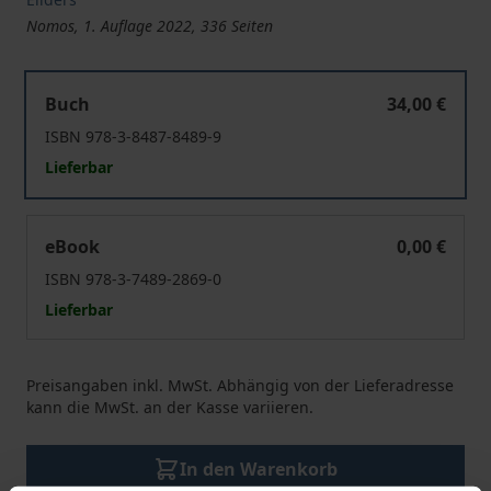
Nomos, 1. Auflage 2022, 336 Seiten
#meinfernsehen 2021
Buch
34,00 €
ISBN 978-3-8487-8489-9
Lieferbar
#meinfernsehen 2021
eBook
0,00 €
ISBN 978-3-7489-2869-0
Lieferbar
Preisangaben inkl. MwSt. Abhängig von der Lieferadresse
kann die MwSt. an der Kasse variieren.
In den Warenkorb