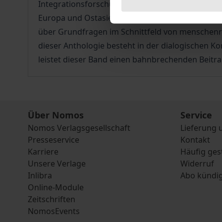
Integrationsforschung (ZEI) gemeinsam mit der 
Europa und Ostasien, angesichts der zeitaktuel
über Grundfragen im Schnittfeld von menschenre
dieser Anthologie besteht in der dialogischen K
leistet dieser Band einen bahnbrechenden Beitra
Über Nomos
Service
Nomos Verlagsgesellschaft
Lieferung 
Presseservice
Kontakt
Karriere
Häufig ges
Unsere Verlage
Widerruf
Inlibra
Abo kündi
Online-Module
Zeitschriften
NomosEvents