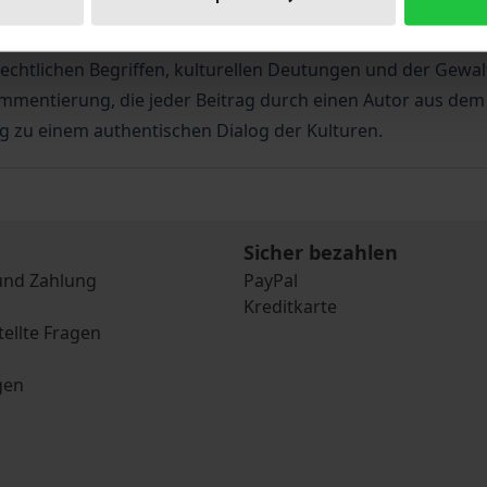
Hermann und Marianne Straniak Stiftung realisiert hat, le
len Umstände ergänzt durch gewichtige Stimmen aus den US
chtlichen Begriffen, kulturellen Deutungen und der Gewalt
ommentierung, die jeder Beitrag durch einen Autor aus dem
g zu einem authentischen Dialog der Kulturen.
Sicher bezahlen
und Zahlung
PayPal
Kreditkarte
tellte Fragen
gen