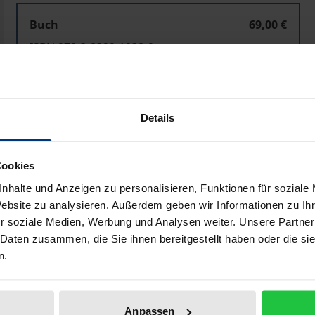
Buch
69,00 €
ISBN 978-3-8329-1038-9
Nicht lieferbar
Details
In den Warenkorb
Zur Wunschliste hinzufü
Hinweise zu Versandkosten
Cookies
nhalte und Anzeigen zu personalisieren, Funktionen für soziale
Website zu analysieren. Außerdem geben wir Informationen zu I
bliografische Angaben
Rezensionen
r soziale Medien, Werbung und Analysen weiter. Unsere Partner
 Daten zusammen, die Sie ihnen bereitgestellt haben oder die s
n.
nd ostasiatischen Intellektuellen ist nicht unberührt gebl
rorismus. In Fortsetzung eines weitbeachteten Dialogproj
Anpassen