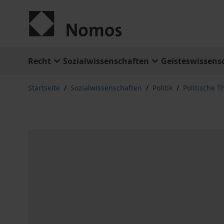
Zum Inhalt springen
Recht
Sozialwissenschaften
Geisteswissens
Startseite
/
Sozialwissenschaften
/
Politik
/
Politische T