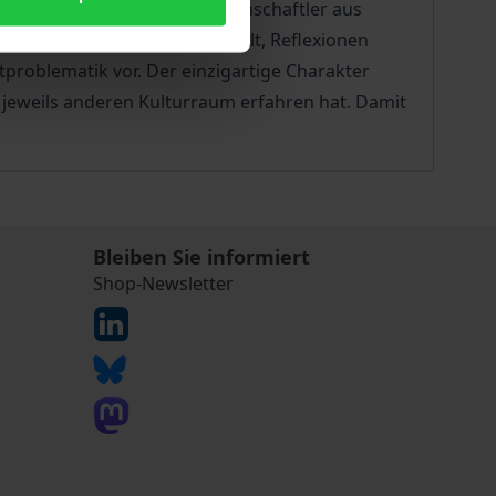
gen renommierte Geisteswissenschaftler aus
A und aus der arabischen Welt, Reflexionen
problematik vor. Der einzigartige Charakter
 jeweils anderen Kulturraum erfahren hat. Damit
Bleiben Sie informiert
Shop-Newsletter