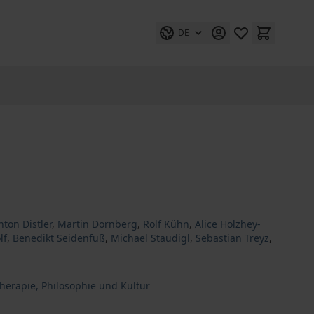
DE
nton Distler
,
Martin Dornberg
,
Rolf Kühn
,
Alice Holzhey-
lf
,
Benedikt Seidenfuß
,
Michael Staudigl
,
Sebastian Treyz
,
therapie, Philosophie und Kultur