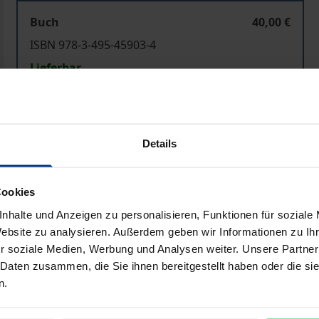
Buch
40,00 €
ISBN 978-3-495-45903-4
Lieferbar
Preisangaben inkl. MwSt. Abhängig von der Lieferadresse kann
Details
In den Warenkorb
Zur Wunschliste hinzufü
Hinweise zu Versandkosten
Cookies
nhalte und Anzeigen zu personalisieren, Funktionen für soziale
Website zu analysieren. Außerdem geben wir Informationen zu I
r soziale Medien, Werbung und Analysen weiter. Unsere Partner
Bibliografische Angaben
 Daten zusammen, die Sie ihnen bereitgestellt haben oder die s
n.
ethode und Subjektivität' liegt in der ebenso ungeklärt