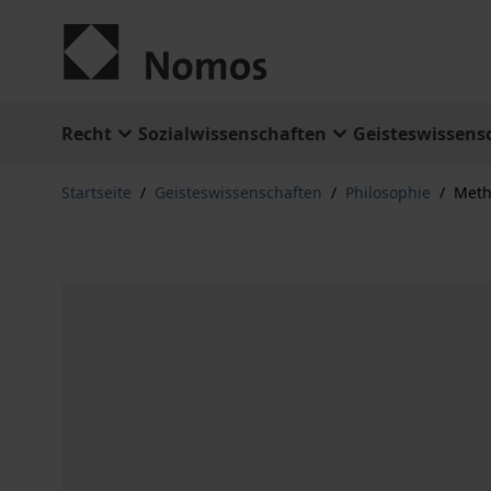
Zum Inhalt springen
Recht
Sozialwissenschaften
Geisteswissens
Startseite
/
Geisteswissenschaften
/
Philosophie
/
Meth