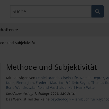
Suche
chaften
ode und Subjektivität
Methode und Subjektivität
Mit Beiträgen von
Daniel Brandt
,
Gisela Eife
,
Natalie Depraz
,
A
Kunz
,
Elenor Jain
,
Frédéric Mauriac
,
Frédéric Seyler
,
Thomas Ro
Boris Wandruszka
,
Roland Vaschalde
,
Karl Heinz Witte
Karl-Alber-Verlag, 1. Auflage 2008, 320 Seiten
Das Werk ist Teil der Reihe
psycho-logik – Jahrbuch für Psycho