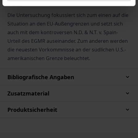
Die Untersuchung fokussiert sich zum einen auf die
Situation an den EU-Außengrenzen und setzt sich
auch mit dem kontroversen N.D. & N.T. v. Spain-
Urteil des EGMR auseinander. Zum anderen werden
die neuesten Vorkommnisse an der südlichen U.S.-
amerikanischen Grenze beleuchtet.
Bibliografische Angaben
Zusatzmaterial
Produktsicherheit