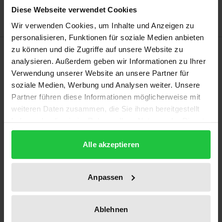
Diese Webseite verwendet Cookies
Wir verwenden Cookies, um Inhalte und Anzeigen zu
personalisieren, Funktionen für soziale Medien anbieten
Beschreibung
zu können und die Zugriffe auf unsere Website zu
analysieren. Außerdem geben wir Informationen zu Ihrer
Verwendung unserer Website an unsere Partner für
Methoden an Staatsgrenzen, die die Einreise von
soziale Medien, Werbung und Analysen weiter. Unsere
Migranten verhindern sollen, können von
Partner führen diese Informationen möglicherweise mit
Pushbacks auf Hoher See, gewaltsamen
weiteren Daten zusammen, die Sie ihnen bereitgestellt
Zurückweisungen an Landesgrenzen bis hin zu
haben oder die sie im Rahmen Ihrer Nutzung der Dienste
gesammelt haben.
kompletten Grenzschließungen reichen. Inwieweit
Alle akzeptieren
sind Zugangsrestriktionen an den Grenzen mit
völker- und europarechtlichen Verpflichtungen
vereinbar? Können besondere Ereignisse wie
Anpassen
Massenzuströme oder eine Corona-Pandemie eine
Ausnahme von diesen Verpflichtungen
Ablehnen
rechtfertigen?