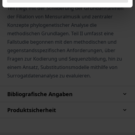
Teil I legt mit der Schilderung der Grundannahmen
der Filiation von Mensuralmusik und zentraler
Konzepte phylogenetischer Analyse die
methodischen Grundlagen. Teil II umfasst eine
Fallstudie begonnen mit den methodischen und
gegenstandsspezifischen Anforderungen, über
Fragen zur Kodierung und Sequenzbildung, hin zu
einem Ansatz, Substitutionsmodelle mithilfe von
Surrogatdatenanalyse zu evaluieren.
Bibliografische Angaben
Produktsicherheit