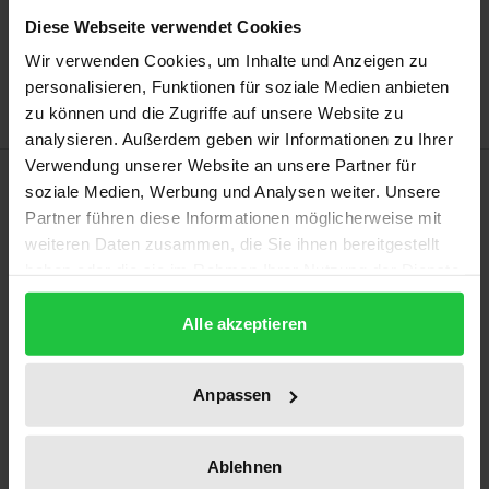
In den Warenkorb
Diese Webseite verwendet Cookies
Zur Wunschliste hinzufügen
Wir verwenden Cookies, um Inhalte und Anzeigen zu
Hinweise zu Versandkosten
personalisieren, Funktionen für soziale Medien anbieten
zu können und die Zugriffe auf unsere Website zu
analysieren. Außerdem geben wir Informationen zu Ihrer
Verwendung unserer Website an unsere Partner für
Beschreibung
soziale Medien, Werbung und Analysen weiter. Unsere
Partner führen diese Informationen möglicherweise mit
Da die Analyse von Überlieferungsprozessen auf die
weiteren Daten zusammen, die Sie ihnen bereitgestellt
haben oder die sie im Rahmen Ihrer Nutzung der Dienste
Rekonstruktion von Beziehungen zwischen Quellen
gesammelt haben.
abzielt, liegt der Fokus vor allem auf den
Alle akzeptieren
Unterschieden sehr ähnlicher Objekte. Dies
erfordert Substitutionsmodelle, die für feine Grade
von Differenz und struktureller Varianz optimiert
Anpassen
sind. In diesem Buch wird sich der Entwicklung
computergestützter Verfahren zur Analyse der
Ablehnen
Überlieferung mensuraler Musikquellen gewidmet.