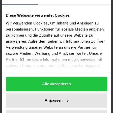
Beschreibung
Diese Webseite verwendet Cookies
Das Modellprogramm Mobile Drogenprävention
Wir verwenden Cookies, um Inhalte und Anzeigen zu
(1990–1995) hatte eine Vorbild- und
personalisieren, Funktionen für soziale Medien anbieten
Schrittmacherfunktion im Bereich der gesamten
zu können und die Zugriffe auf unsere Website zu
Suchtprävention. Die Konzeption des Modells sah
analysieren. Außerdem geben wir Informationen zu Ihrer
vor, innovative Präventionsprojekte anzuregen und
Verwendung unserer Website an unsere Partner für
Suchtprävention auf regionaler Ebene zu vernetzen.
soziale Medien, Werbung und Analysen weiter. Unsere
Partner führen diese Informationen möglicherweise mit
In den alten Ländern wurde deshalb ein
weiteren Daten zusammen, die Sie ihnen bereitgestellt
Schwerpunkt auf die ländlichen Regionen gelegt, in
haben oder die sie im Rahmen Ihrer Nutzung der Dienste
den neuen Ländern ging es vornehmlich darum,
gesammelt haben.
überhaupt Methoden und Strategien der
Alle akzeptieren
Suchtprävention zu etablieren; dies geschah
vorwiegend im großstädtischen Raum. Die im
Anpassen
Rahmen des Programms eingesetzten Fachkräfte
hatten Multiplikatorenfunktion und wirkten auf