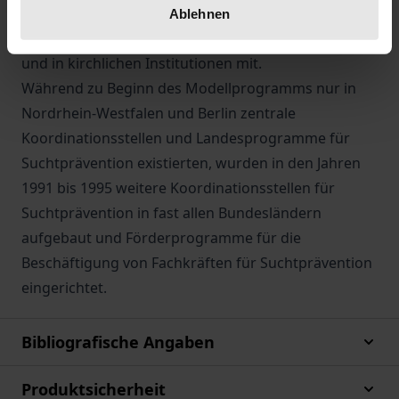
Anforderung in unterschiedlichen Einrichtungen des
Ablehnen
Sozialdienstes, des schulpsychologischen Dienstes
und in kirchlichen Institutionen mit.
Während zu Beginn des Modellprogramms nur in
Nordrhein-Westfalen und Berlin zentrale
Koordinationsstellen und Landesprogramme für
Suchtprävention existierten, wurden in den Jahren
1991 bis 1995 weitere Koordinationsstellen für
Suchtprävention in fast allen Bundesländern
aufgebaut und Förderprogramme für die
Beschäftigung von Fachkräften für Suchtprävention
eingerichtet.
Bibliografische Angaben
Produktsicherheit