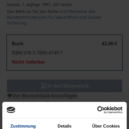
Nomos, 1. Auflage 1997, 287 Seiten
Das Werk ist Teil der Reihe
Schriftenreihe des
Bundesministeriums für Gesundheit und Soziale
Sicherung
Buch
42,00 €
ISBN 978-3-7890-4749-7
Nicht lieferbar
In den Warenkorb
Zur Wunschliste hinzufügen
Hinweise zu Versandkosten
Zustimmung
Details
Über Cookies