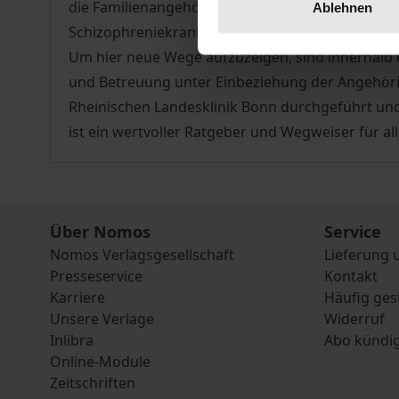
die Familienangehörigen dieser Krankheit eher 
Ablehnen
Schizophreniekranker nur dann auf Dauer erfolgr
Um hier neue Wege aufzuzeigen, sind innerhalb
und Betreuung unter Einbeziehung der Angehörig
Rheinischen Landesklinik Bonn durchgeführt und
ist ein wertvoller Ratgeber und Wegweiser für al
Über Nomos
Service
Nomos Verlagsgesellschaft
Lieferung 
Presseservice
Kontakt
Karriere
Häufig ges
Unsere Verlage
Widerruf
Inlibra
Abo kündi
Online-Module
Zeitschriften