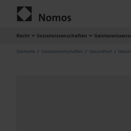
Zum Inhalt springen
Recht
Sozialwissenschaften
Geisteswissens
Startseite
/
Sozialwissenschaften
/
Gesundheit
/
Gesund