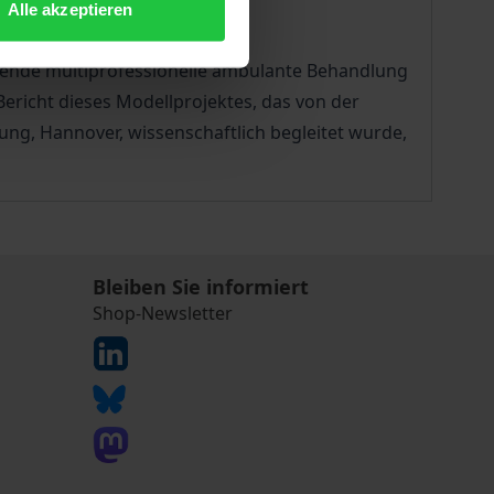
nn die ambulante Behandlung
Alle akzeptieren
ogen wird.
sende multiprofessionelle ambulante Behandlung
ericht dieses Modellprojektes, das von der
ng, Hannover, wissenschaftlich begleitet wurde,
Bleiben Sie informiert
Shop-Newsletter