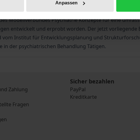
hilflos gegenüber und fühlen sich überfordert. Deshalb ka
Anpassen
eich sein, wenn auch die Familie des Patienten mit einbez
 des Modellverbundes Psychiatrie Konzepte für eine umfas
en entwickelt und erprobt worden. Der jetzt vorliegende B
 vom Institut für Entwicklungsplanung und Strukturforschu
le in der psychiatrischen Behandlung Tätigen.
Sicher bezahlen
und Zahlung
PayPal
Kreditkarte
tellte Fragen
gen