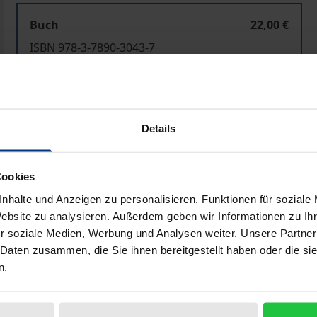
Buch
22,00 €
ISBN 978-3-7890-3043-7
Nicht lieferbar
In den Warenkorb
Zur Wunschliste hinzufü
Details
Hinweise zu Versandkosten
Cookies
nhalte und Anzeigen zu personalisieren, Funktionen für soziale
Website zu analysieren. Außerdem geben wir Informationen zu I
Bibliografische Angaben
r soziale Medien, Werbung und Analysen weiter. Unsere Partner
 Daten zusammen, die Sie ihnen bereitgestellt haben oder die s
n.
hörigen vor eine schwere Aufgabe. Zwar ist durch modern
lungen, den Schizophreniekranken ein Leben zu Hause im v