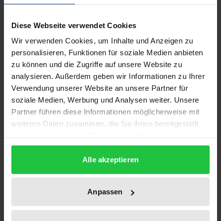
Hinweise zu Versandkosten
Diese Webseite verwendet Cookies
Wir verwenden Cookies, um Inhalte und Anzeigen zu
Beschreibung
personalisieren, Funktionen für soziale Medien anbieten
zu können und die Zugriffe auf unsere Website zu
analysieren. Außerdem geben wir Informationen zu Ihrer
Das Buch bietet eine kritische Analyse der
Verwendung unserer Website an unsere Partner für
Möglichkeiten, um im Rahmen des europäischen
soziale Medien, Werbung und Analysen weiter. Unsere
Gleichstellungsrechts einen effektiven Schutz gegen
Partner führen diese Informationen möglicherweise mit
mehrdimensionale Diskriminierung zu
weiteren Daten zusammen, die Sie ihnen bereitgestellt
haben oder die sie im Rahmen Ihrer Nutzung der Dienste
gewährleisten. Die Wahl des Themas ist
gesammelt haben.
wohlüberlegt: Angeregt durch den anglo-
Alle akzeptieren
amerikanischen Rechtsraum hat die Bekämpfung
von mehrdimensionaler Diskriminierung im EU
Recht in den letzten Jahren deutlich an Dynamik
Anpassen
gewonnen. Jedoch bleibt die Frage des Interagierens
von Rasse und Geschlecht im juristischen Diskurs