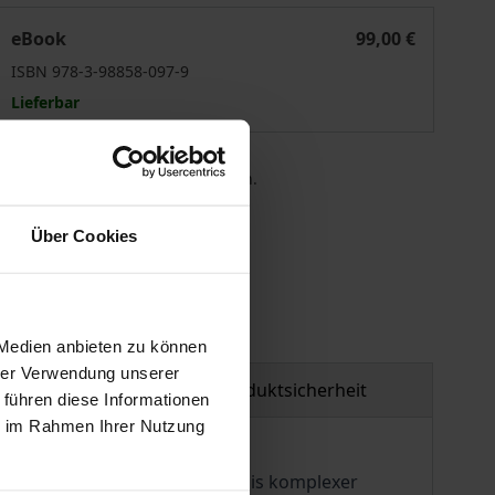
Musik und Flucht
eBook
99,00 €
ISBN 978-3-98858-097-9
Lieferbar
 die MwSt. an der Kasse variieren.
Über Cookies
gen
 Medien anbieten zu können
hrer Verwendung unserer
tzmaterial
Produktsicherheit
 führen diese Informationen
ie im Rahmen Ihrer Nutzung
it einen Beitrag zum Verständnis komplexer