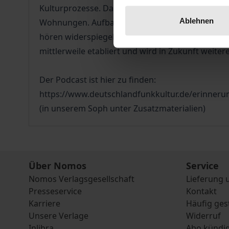
Kulturprozesse. Dazu begleitete Sean Prieske g
Ablehnen
Wohnungen. Aufbauend auf Methoden der Musiket
hören widerspiegelt und wie Musik gleichzeitig i
mittlerweile etabliert und wird in Zukunft weiter
Der Podcast ist hier zu finden:
https://www.deutschlandfunkkultur.de/erinneru
(in unserem Soph unter Zusatzmaterialien)
Über Nomos
Service
Nomos Verlagsgesellschaft
Lieferung 
Presseservice
Kontakt
Karriere
Häufig ges
Unsere Verlage
Widerruf
Inlibra
Abo kündi