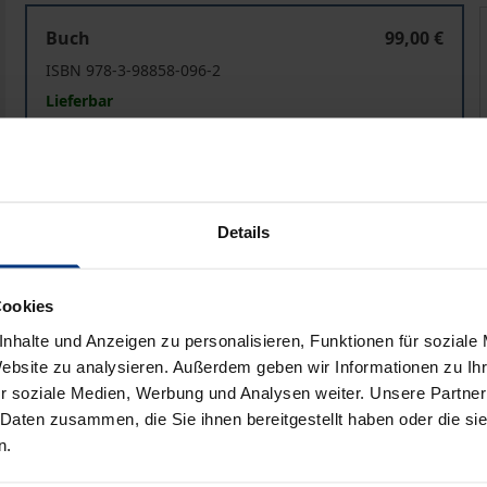
Musik und Flucht
Buch
99,00 €
ISBN 978-3-98858-096-2
Lieferbar
Preisangaben inkl. MwSt. Abhängig von der Lieferadresse kann
Details
In den Warenkorb
Zur Wunschliste hinzufü
Hinweise zu Versandkosten
Cookies
nhalte und Anzeigen zu personalisieren, Funktionen für soziale
Website zu analysieren. Außerdem geben wir Informationen zu I
he Angaben
Rezensionen
Zusa
r soziale Medien, Werbung und Analysen weiter. Unsere Partner
 Daten zusammen, die Sie ihnen bereitgestellt haben oder die s
n.
ntext jüngster Fluchtprozesse nach Berlin und leistet som