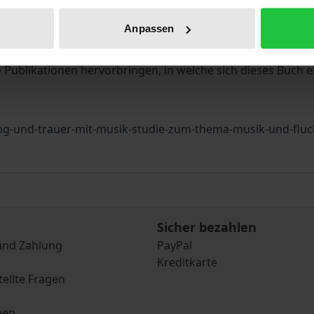
eflüchtete Menschen über mehrere Jahre, vom ersten Ankom
Anpassen
hnologie und Musiksoziologie zeigt er, wie sich ihr An
n ihrem Lebensalltag wirkt. Die Forschung zu Musik und Fl
e Publikationen hervorbringen, in welche sich dieses Buch ei
ng-und-trauer-mit-musik-studie-zum-thema-musik-und-fluc
Sicher bezahlen
und Zahlung
PayPal
Kreditkarte
tellte Fragen
gen