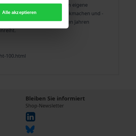
men in Notunterkünften bis in eigene
Alle akzeptieren
kommen in Deutschland im Musikmachen und -
ucht hat sich in den vergangenen Jahren
nreiht.
ht-100.html
Bleiben Sie informiert
Shop-Newsletter