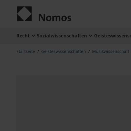
Zum Inhalt springen
Recht
Sozialwissenschaften
Geisteswissens
Startseite
/
Geisteswissenschaften
/
Musikwissenschaft