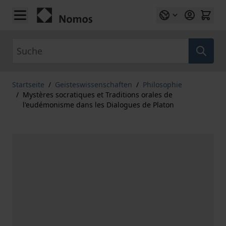
Zum Inhalt springen
Suche
Startseite
/
Geisteswissenschaften
/
Philosophie
/
Mystères socratiques et Traditions orales de
l'eudémonisme dans les Dialogues de Platon