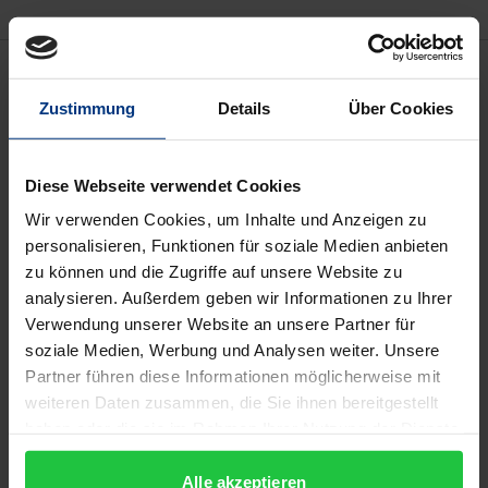
Beschreibung
Zustimmung
Details
Über Cookies
In
Apologia
, Plato first represented Socrates as a
transparent philosopher who had nothing to hide.
Diese Webseite verwendet Cookies
Later, in the
Theaetetus
and other
dialogues
, he
Wir verwenden Cookies, um Inhalte und Anzeigen zu
describes Socrates' midwifery as shrouded in
personalisieren, Funktionen für soziale Medien anbieten
mystery. In doing so, Plato moves decidedly closer to
zu können und die Zugriffe auf unsere Website zu
the previous, 'rather esoteric' depiction of Socrates
analysieren. Außerdem geben wir Informationen zu Ihrer
established by Aristophanes.
Verwendung unserer Website an unsere Partner für
Basing itself on both the study of the oft neglected
soziale Medien, Werbung und Analysen weiter. Unsere
correspondences between the two depictions, as
Partner führen diese Informationen möglicherweise mit
weiteren Daten zusammen, die Sie ihnen bereitgestellt
well as the examination of the 'oral structures'
haben oder die sie im Rahmen Ihrer Nutzung der Dienste
recurring in Plato's
Socratic dialogues
, the first
gesammelt haben.
objective of this book is to attempt to obtain a
Alle akzeptieren