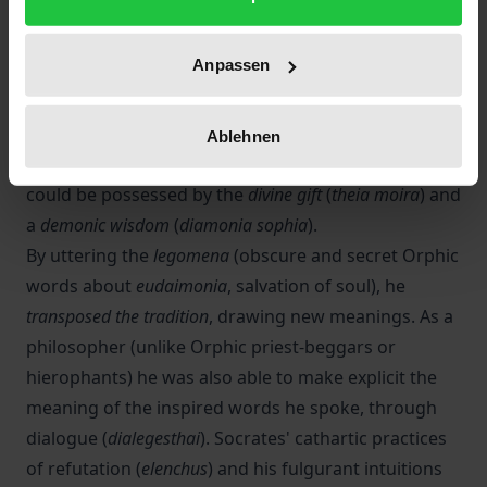
better understanding of the 'Socratic phenomenon'
in all its complexity.
Anpassen
The second aim is to propose an unprecedented
attempt to reconstruct the 'Socratic Mysteries':
Ablehnen
during the discussions with his disciples, Socrates
could be possessed by the
divine gift
(
theia moira
) and
a
demonic wisdom
(
diamonia sophia
).
By uttering the
legomena
(obscure and secret Orphic
words about
eudaimonia
, salvation of soul), he
transposed the tradition
, drawing new meanings. As a
philosopher (unlike Orphic priest-beggars or
hierophants) he was also able to make explicit the
meaning of the inspired words he spoke, through
dialogue (
dialegesthai
). Socrates' cathartic practices
of refutation (
elenchus
) and his fulgurant intuitions