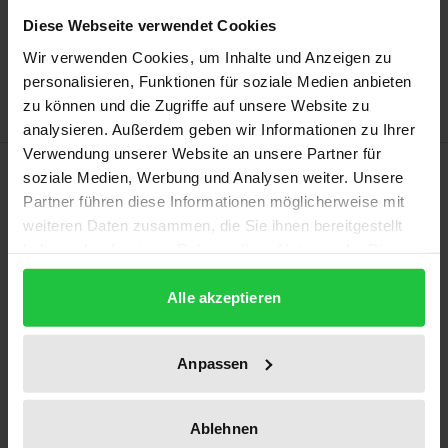
In den Warenkorb
Diese Webseite verwendet Cookies
Zur Wunschliste hinzufügen
Wir verwenden Cookies, um Inhalte und Anzeigen zu
Hinweise zu Versandkosten
personalisieren, Funktionen für soziale Medien anbieten
zu können und die Zugriffe auf unsere Website zu
analysieren. Außerdem geben wir Informationen zu Ihrer
Verwendung unserer Website an unsere Partner für
Beschreibung
soziale Medien, Werbung und Analysen weiter. Unsere
Partner führen diese Informationen möglicherweise mit
weiteren Daten zusammen, die Sie ihnen bereitgestellt
Diese Arbeit analysiert Nationale Aktionspläne für
haben oder die sie im Rahmen Ihrer Nutzung der Dienste
Wirtschaft und Menschenrechte als bedeutsamen
gesammelt haben.
Schritt in der Entwicklung unternehmerischer
Alle akzeptieren
Menschenrechtsverantwortung. Angeleitet vom
diskursiven Institutionalismus und gerahmt von
Anpassen
einer Interpretation des Politikfeldes als
Wettbewerb konkurrierender Ideen wird am Beispiel
von Schweden und Deutschland detailliert der
Ablehnen