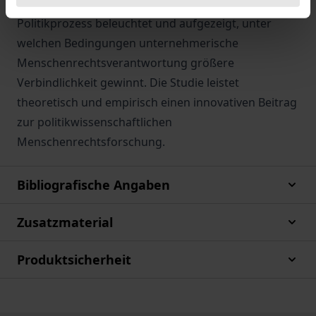
Einfluss staatlicher und nichtstaatlicher Akteure im
Politikprozess beleuchtet und aufgezeigt, unter
welchen Bedingungen unternehmerische
Menschenrechtsverantwortung größere
Verbindlichkeit gewinnt. Die Studie leistet
theoretisch und empirisch einen innovativen Beitrag
zur politikwissenschaftlichen
Menschenrechtsforschung.
Bibliografische Angaben
Zusatzmaterial
Produktsicherheit