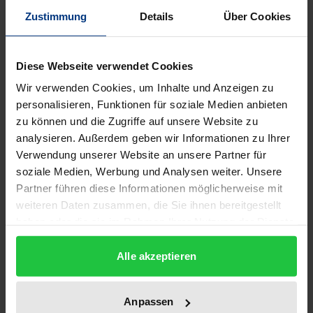
Beschreibung
Zustimmung
Details
Über Cookies
In den achtziger Jahren verstärkte sich in der
Diese Webseite verwendet Cookies
Bundesrepublik wie in anderen westeuropäischen
Wir verwenden Cookies, um Inhalte und Anzeigen zu
Industriestaaten ein Formenwandel der Arbeit, der
personalisieren, Funktionen für soziale Medien anbieten
durch Schrumpfung des Normalarbeitsverhältnisses
zu können und die Zugriffe auf unsere Website zu
und Zunahme atypischer Arbeitsformen
analysieren. Außerdem geben wir Informationen zu Ihrer
gekennzeichnet ist. In diesem Rahmen verdienen
Verwendung unserer Website an unsere Partner für
soziale Medien, Werbung und Analysen weiter. Unsere
zwei – in Deutschland bisher kaum erforschte –
Partner führen diese Informationen möglicherweise mit
Bereiche besondere Aufmerksamkeit: Selbständige
weiteren Daten zusammen, die Sie ihnen bereitgestellt
Erwerbsarbeit, insbesondere „kleinformatigen“
haben oder die sie im Rahmen Ihrer Nutzung der Dienste
Zuschnitts, und öffentlich geförderte Arbeit, wie z.B.
gesammelt haben.
Arbeitsbeschaffungsmaßnahmen. Das am
Alle akzeptieren
ZERP/Bremen angesiedelte rechtssoziologische
Forschungsprojekt „Neue Formen und Bedingungen
Anpassen
der Erwerbsarbeit in Europa“ hat sich in einer