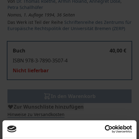
Von
Dr. Thomas Roethe
,
Armin Höland
,
Annegret Döse
,
Petra Schallhöfer
Nomos, 1. Auflage 1994, 36 Seiten
Das Werk ist Teil der Reihe
Schriftenreihe des Zentrums für
Europäische Rechtspolitik der Universität Bremen (ZERP)
Buch
40,00 €
ISBN 978-3-7890-3507-4
Nicht lieferbar
In den Warenkorb
Zur Wunschliste hinzufügen
Hinweise zu Versandkosten