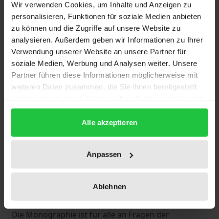
Wir verwenden Cookies, um Inhalte und Anzeigen zu
Mitbestimmung. Es stellt sich die Frage, ob das
personalisieren, Funktionen für soziale Medien anbieten
traditionelle System der Mitbestimmung
zu können und die Zugriffe auf unsere Website zu
ausgehebelt wird oder neue Konfigurationen der
analysieren. Außerdem geben wir Informationen zu Ihrer
Mitbestimmung im Konzern entstehen.
Verwendung unserer Website an unsere Partner für
Die Autoren stellen in der empirisch angelegten
soziale Medien, Werbung und Analysen weiter. Unsere
Partner führen diese Informationen möglicherweise mit
Untersuchung fest, daß der Konzernbetriebsrat in
weiteren Daten zusammen, die Sie ihnen bereitgestellt
dezentralen Konzernstrukturen an Bedeutung
haben oder die sie im Rahmen Ihrer Nutzung der Dienste
zunimmt und daß Mitbestimmungsstrukturen
gesammelt haben.
häufig auch auf vertraglicher Basis an geänderte
Alle akzeptieren
Konzernstrukturen angepaßt werden. Um eine
adäquate Arbeitnehmervertretung auf
Anpassen
Konzernebene zu ermöglichen, ist es aus rechtlicher
Sicht dennoch notwendig, den Wirtschaftsausschuß
auf Konzernebene oder alternativ die Bildung von
Ablehnen
Konzernbetriebsräten zwingend vorzuschreiben.
Die Monographie ist für alle an Fragen der