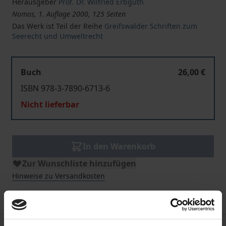
Herausgeber
Prof. Dr. Wilfried Erbguth
Nomos, 1. Auflage 2000, 125 Seiten
Das Werk ist Teil der Reihe
Greifswalder Schriften zum
Seerecht und Umweltrecht
Buch
26,00 €
ISBN 978-3-7890-6713-6
Nicht lieferbar
In den Warenkorb
Zur Wunschliste hinzufügen
Hinweise zu Versandkosten