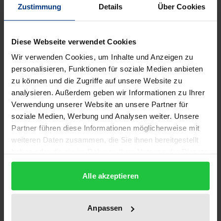
Beschreibung
Zustimmung
Details
Über Cookies
Der Gesetzgeber hat das Bundesnaturschutzgesetz
Diese Webseite verwendet Cookies
geändert, vor allem um die FFH-Richtlinie in
Wir verwenden Cookies, um Inhalte und Anzeigen zu
deutsches Recht umzusetzen. Den sich daraus
personalisieren, Funktionen für soziale Medien anbieten
ableitenden Fragen des europäischen und
zu können und die Zugriffe auf unsere Website zu
nationalen Rechts kommt erhebliche
analysieren. Außerdem geben wir Informationen zu Ihrer
wissenschaftliche wie praktische Bedeutung zu.
Verwendung unserer Website an unsere Partner für
Die Beiträge des Bandes beleuchten die
soziale Medien, Werbung und Analysen weiter. Unsere
Neuregelungen auf verschiedenen Ebenen und aus
Partner führen diese Informationen möglicherweise mit
weiteren Daten zusammen, die Sie ihnen bereitgestellt
unterschiedlichen Blickwinkeln: von den
haben oder die sie im Rahmen Ihrer Nutzung der Dienste
Entwicklungslinien und Tendenzen im Naturschutz
gesammelt haben.
über eine rechtliche Einschätzung der Änderungen
Alle akzeptieren
des Bundesnaturschutzgesetzes bis hin zu den
Auswirkungen auf das Landesnaturschutzrecht.
Anpassen
Daneben werden die Gebietsauswahl und -