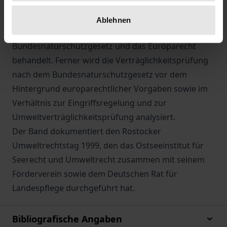
ausweisung für das Schutzgebietsnetz »Natura
2000«, der Beginn und Umfang des Schutzes der
Ablehnen
FFH- und Vogelschutzgebiete nach dem
Bundesnaturschutzgesetz und das Europarecht
behandelt. Ferner wird die Verträglichkeitsprüfung
nach dem Bundesnaturschutzgesetz vor dem
Hintergrund europarechtlicher Vorgaben sowie im
Verhältnis zur Eingriffsregelung und zur
Umweltverträglichkeitsprüfung analysiert.
Der Band dokumentiert den Rostocker
Umweltrechtstag 1999, den das Ostseeinstitut für
Seerecht und Umweltrecht zusammen mit seinem
Förderverein sowie dem Deutschen Rat für
Landespflege durchgeführt hat.
Bibliografische Angaben