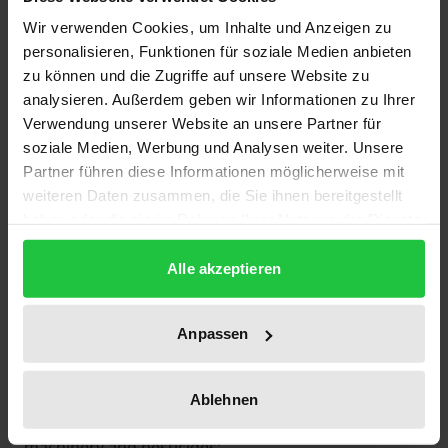
Beschreibung
Wir verwenden Cookies, um Inhalte und Anzeigen zu
personalisieren, Funktionen für soziale Medien anbieten
zu können und die Zugriffe auf unsere Website zu
Occupational safety and health (OSH) is a core
analysieren. Außerdem geben wir Informationen zu Ihrer
element of the ILO’s Decent Work Agenda. Despite
Verwendung unserer Website an unsere Partner für
hazardous working conditions in agriculture,
soziale Medien, Werbung und Analysen weiter. Unsere
unfortunately, OSH issues in agriculture are
Partner führen diese Informationen möglicherweise mit
frequently ignored. This volume’s contributions
weiteren Daten zusammen, die Sie ihnen bereitgestellt
haben oder die sie im Rahmen Ihrer Nutzung der Dienste
from Brazil, Colombia, Costa Rica, Ecuador, Ghana,
gesammelt haben.
India, Nicaragua, and Pakistan as well as from
Alle akzeptieren
various disciplines highlight
• the prevalent patriarchal norms and practices
which expose women to more health risks;
Anpassen
• the lack of training and education which leave
smallholders and farm workers frequently unaware
Ablehnen
of the health hazards involved in handling
machinery and pesticides;