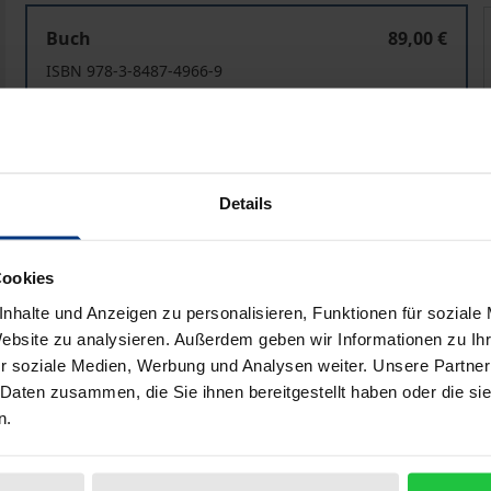
Parlamentarische Kontrolle im Wandel
Buch
89,00 €
ISBN 978-3-8487-4966-9
Lieferbar in 3-5 Werktagen
Preisangaben inkl. MwSt. Abhängig von der Lieferadresse kann
Details
In den Warenkorb
Zur Wunschliste hinzufü
Hinweise zu Versandkosten
Cookies
nhalte und Anzeigen zu personalisieren, Funktionen für soziale
Website zu analysieren. Außerdem geben wir Informationen zu I
r soziale Medien, Werbung und Analysen weiter. Unsere Partner
bliografische Angaben
Rezensionen
 Daten zusammen, die Sie ihnen bereitgestellt haben oder die s
n.
 eine klassische Funktion von Parlamenten. Doch was bedeu