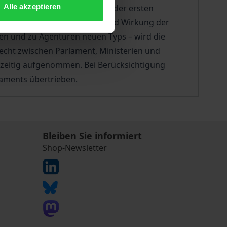
Alle akzeptieren
Fragen stehen im Mittelpunkt der ersten
inen Überblick über Nutzung und Wirkung der
en und zu Agenturen neuen Typs – wird die
lecht zwischen Parlament, Ministerien und
hzeitig aufgenommen. Bei Berücksichtigung
laments übertrieben.
Bleiben Sie informiert
Shop-Newsletter