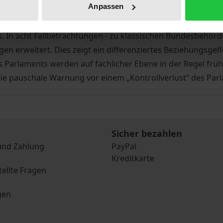
Anpassen
eteiligt? Und wie verändern sich ihre Mechanismen? Diese 
u diesem Themenkomplex seit über 30 Jahren. Sie bietet e
 In acht Fallbetrachtungen - zu klassischen Bundesbehörd
en erweitert. Dies zeigt ein differenziertes Beziehungsgef
 Parlaments werden auf fachlicher Ebene in der Regel frü
ie pauschale Warnung vor einem „Kontrollverlust“ des Par
Sicher bezahlen
und Zahlung
PayPal
Kreditkarte
tellte Fragen
gen