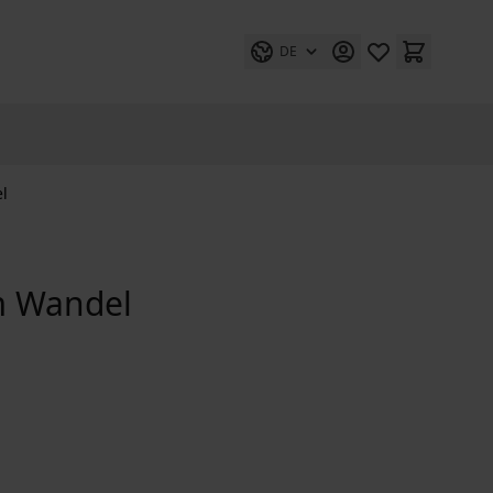
DE
l
m Wandel