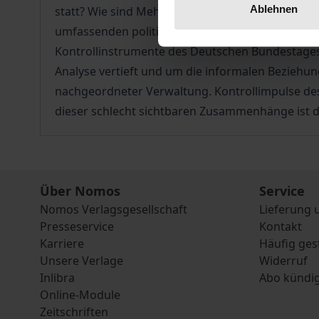
Ablehnen
statt? Wie sind Mehrheit und Opposition daran b
umfassenden politikwissenschaftlichen Studie z
Kontrollinstrumente des Deutschen Bundestages.
Analyse vertieft und um die informalen Beziehung
nachgeordneter Verwaltung. Kontrollimpulse des
dieser schlecht sichtbaren Zusammenhänge ist d
Über Nomos
Service
Nomos Verlagsgesellschaft
Lieferung 
Presseservice
Kontakt
Karriere
Häufig ges
Unsere Verlage
Widerruf
Inlibra
Abo kündi
Online-Module
Zeitschriften