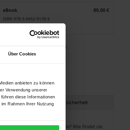
Parlamentarische Kontrolle im Wandel
eBook
89,00 €
ISBN 978-3-8452-9178-9
Lieferbar
 die MwSt. an der Kasse variieren.
Über Cookies
gen
 Medien anbieten zu können
hrer Verwendung unserer
 führen diese Informationen
Produktsicherheit
ie im Rahmen Ihrer Nutzung
tet parlamentarische Kontrolle? Wie findet sie