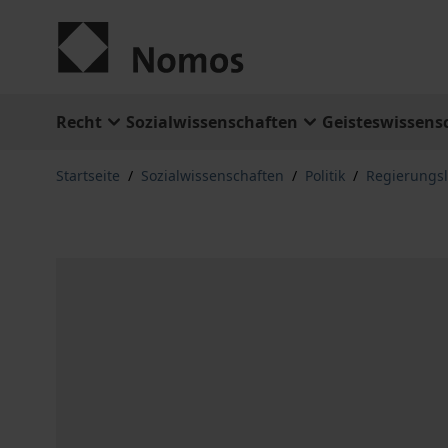
Zum Inhalt springen
Recht
Sozialwissenschaften
Geisteswissens
Startseite
/
Sozialwissenschaften
/
Politik
/
Regierungs