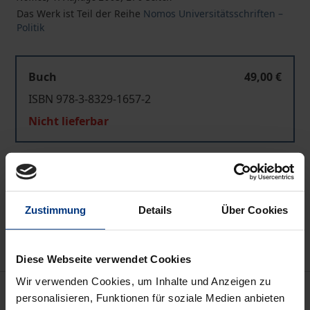
Das Werk ist Teil der Reihe
Nomos Universitätsschriften –
Politik
Buch
49,00 €
ISBN 978-3-8329-1657-2
Nicht lieferbar
In den Warenkorb
Zur Wunschliste hinzufügen
Zustimmung
Details
Über Cookies
Hinweise zu Versandkosten
Diese Webseite verwendet Cookies
Wir verwenden Cookies, um Inhalte und Anzeigen zu
Beschreibung
personalisieren, Funktionen für soziale Medien anbieten