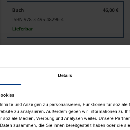
Buch
46,00 €
ISBN 978-3-495-48296-4
Lieferbar
Preisangaben inkl. MwSt. Abhängig von der Lieferadresse kann
In den Warenkorb
Zur Wunschliste hinzufü
Details
Hinweise zu Versandkosten
Cookies
Bibliografische Angaben
nhalte und Anzeigen zu personalisieren, Funktionen für soziale
Website zu analysieren. Außerdem geben wir Informationen zu I
r soziale Medien, Werbung und Analysen weiter. Unsere Partner
 Daten zusammen, die Sie ihnen bereitgestellt haben oder die s
nt eines breiteren Forschungsprojekts, dessen allgemeines 