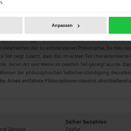
n.
alen Philosophie ist. Dieses Projekt geht davon aus, das
g der Philosophie als Hermeneutik des faktischen Lebens. 
dee der Philosophie.
Anpassen
che Figur von Heideggers Philosophie in ihren Grundzüge
 zeigt, wie Heidegger das faktische Leben charakterisiert u
rundelementen der so entstandenen Philosophie. Da dies zeig
e Teil zeigt zuletzt, dass das im ersten Teil charakterisiert
, deren Art und Weise im zweiten Teil gezeigt wurde. Dami
 Weisen der philosophischen Selbstverständigung desselb
 der Arbeit entfaltete Philosophieverständnis abschließend
Sicher bezahlen
und Zahlung
PayPal