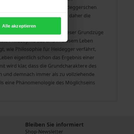
s jene Modi ihre Wurzeln im heideggerschen
Konkretes Ziel des Buches ist daher die
Alle akzeptieren
n entworfen, um dann jeden dieser Grundzüge
nd wie Philosophie aus und in diesem Leben
t, wie Philosophie für Heidegger verfährt,
e Leben eigentlich schon das Ergebnis einer
t wird klar, dass die Grundcharaktere des
en und demnach immer als zu vollziehende
 als eine Phänomenologie des Möglichseins
Bleiben Sie informiert
Shop-Newsletter