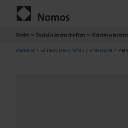
Zum Inhalt springen
Recht
Sozialwissenschaften
Geisteswissens
Startseite
/
Geisteswissenschaften
/
Philosophie
/
Phän