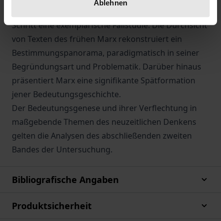
Ablehnen
Arbeitens. Ihr widmet die Untersuchung im letzten
Schritt eine exemplarische Fallstudie. Die Durchsicht
von Texten des frühen Marx rekonstruiert ein
Bestimmungspanorama, paradigmatisch in seiner
Begründungsart und Problematik. Darüber hinaus
präsentiert Marx eine signifikante Spätformation
jener Bedeutungsgeschichte.
Der Bedeutungsgenese und ihrer Verflechtung in
maßgebende Themen des neuzeitlichen Denkens
gelten die Analysen des abschließenden zweiten
Bandes der Untersuchung.
Bibliografische Angaben
Produktsicherheit