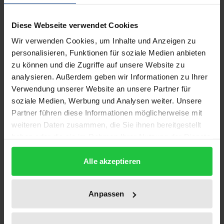
Beschreibung
Diese Webseite verwendet Cookies
Dieses Buch bildet den ersten Band einer
Wir verwenden Cookies, um Inhalte und Anzeigen zu
phänomenologischen und philosophischen Analyse
personalisieren, Funktionen für soziale Medien anbieten
zu können und die Zugriffe auf unsere Website zu
moderner Arbeit, ihrer Bedeutungs- und
analysieren. Außerdem geben wir Informationen zu Ihrer
Orientierungsgeschichte. Die Untersuchung beginnt
Verwendung unserer Website an unsere Partner für
mit einer Strukturbeschreibung der industriellen
soziale Medien, Werbung und Analysen weiter. Unsere
Arbeitswelt. Das Tableau ihrer Eigenart und
Partner führen diese Informationen möglicherweise mit
Problemlage bietet die Kulisse für die weitere
weiteren Daten zusammen, die Sie ihnen bereitgestellt
Erörterung. Sie thematisiert zunächst neuere
haben oder die sie im Rahmen Ihrer Nutzung der Dienste
gesammelt haben.
philosophische Begründungskonzepte von Arbeit;
Alle akzeptieren
deren Analyse vergegenwärtigt spezifische
Bestimmungs- und Orientierungsmöglichkeiten. In
ihren Grundbegriffen führen die
Anpassen
Bestimmungsmodelle zurück auf eine genuin
philosophische Bedeutungsgenese humanen