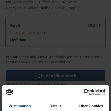
Karl-Alber-Verlag, 1. Auflage 1992, 507 Seiten
Das Werk ist Teil der Reihe
Alber Philosophie
Phänomenologie und philosophische Theorie der Arbeit
Buch
49,00 €
ISBN 978-3-495-47731-1
Lieferbar
Preisangaben inkl. MwSt. Abhängig von der Lieferadresse
kann die MwSt. an der Kasse variieren.
In den Warenkorb
Zur Wunschliste hinzufügen
Hinweise zu Versandkosten
Zustimmung
Details
Über Cookies