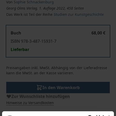
Von
Sophie Schnackenburg
Georg Olms Verlag, 1. Auflage 2022, 458 Seiten
Das Werk ist Teil der Reihe
Studien zur Kunstgeschichte
Buch
68,00 €
ISBN 978-3-487-15931-7
Lieferbar
Preisangaben inkl. MwSt. Abhängig von der Lieferadresse
kann die MwSt. an der Kasse variieren.
In den Warenkorb
Zur Wunschliste hinzufügen
Hinweise zu Versandkosten