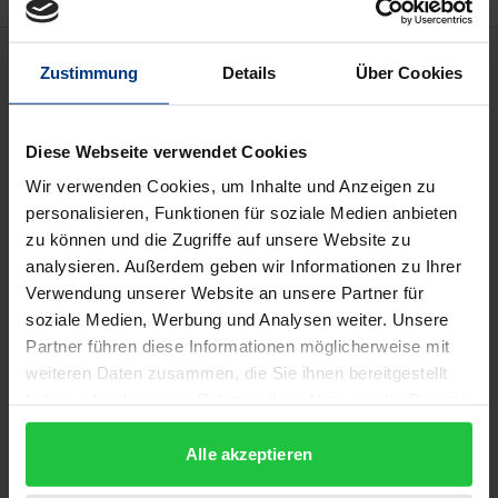
Beschreibung
Zustimmung
Details
Über Cookies
Pictura, die Personifikation der Malerei, erscheint
Diese Webseite verwendet Cookies
seit ihrer Genese im Italien des 15./16. Jahrhunderts
gleichermaßen in Dichtung, kunsttheoretischen
Wir verwenden Cookies, um Inhalte und Anzeigen zu
personalisieren, Funktionen für soziale Medien anbieten
Schriften und Bildern. In weiblicher Gestalt, mit
zu können und die Zugriffe auf unsere Website zu
Zeichen wie Palette, Pinsel oder Malstock,
analysieren. Außerdem geben wir Informationen zu Ihrer
versinnbildlicht sie die Malkunst. Ihr
Verwendung unserer Website an unsere Partner für
Erscheinungsbild ist keineswegs ein Stereotyp.
soziale Medien, Werbung und Analysen weiter. Unsere
Vielmehr variiert es durch bestimmte Attribute oder
Partner führen diese Informationen möglicherweise mit
durch die Verschmelzung mit einer anderen Figur,
weiteren Daten zusammen, die Sie ihnen bereitgestellt
haben oder die sie im Rahmen Ihrer Nutzung der Dienste
wodurch unterschiedliche Aspekte der Malerei zum
gesammelt haben.
Ausdruck kommen. Die hier erstmals im Fokus
Alle akzeptieren
stehenden niederländischen "Pictura"-Allegorien
aus dem Zeitraum um 1560 bis 1660 spiegeln auf