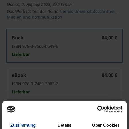
Nomos, 1. Auflage 2023, 372 Seiten
Das Werk ist Teil der Reihe
Nomos Universitätsschriften –
Medien und Kommunikation
Politische Journalistinnen und Journalisten auf Twitter
Buch
84,00 €
ISBN 978-3-7560-0649-6
Lieferbar
Politische Journalistinnen und Journalisten auf Twitter
eBook
84,00 €
ISBN 978-3-7489-3983-2
Lieferbar
Preisangaben inkl. MwSt. Abhängig von der Lieferadresse
kann die MwSt. an der Kasse variieren.
Zustimmung
Details
Über Cookies