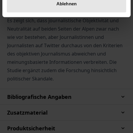
Leitfadeninterviews mit Politikjournalistinnen und -
Ablehnen
journalisten ergänzt.
Es zeigt sich, dass journalistische Objektivität und
Neutralität auf beiden Seiten der Alpen zwar nach
wie vor bestehen, aber Journalistinnen und
Journalisten auf Twitter durchaus von den Kriterien
des objektiven Journalismus abweichen und
meinungsbasierte Informationen verbreiten. Die
Studie ergänzt zudem die Forschung hinsichtlich
politischer Skandale.
Bibliografische Angaben
Zusatzmaterial
Produktsicherheit