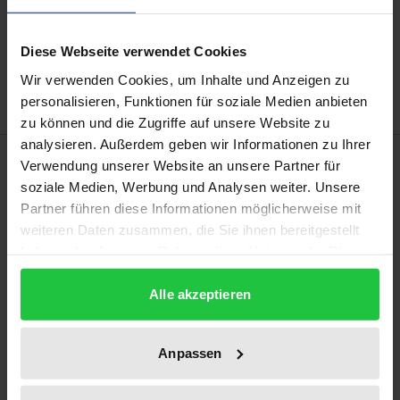
In den Warenkorb
Zur Wunschliste hinzufügen
Diese Webseite verwendet Cookies
Hinweise zu Versandkosten
Wir verwenden Cookies, um Inhalte und Anzeigen zu
personalisieren, Funktionen für soziale Medien anbieten
zu können und die Zugriffe auf unsere Website zu
analysieren. Außerdem geben wir Informationen zu Ihrer
Beschreibung
Verwendung unserer Website an unsere Partner für
soziale Medien, Werbung und Analysen weiter. Unsere
Partner führen diese Informationen möglicherweise mit
Weichen Politikjournalistinnen und -journalisten von
weiteren Daten zusammen, die Sie ihnen bereitgestellt
ihrer Rolle als objektive Beobachtende auf Twitter
haben oder die sie im Rahmen Ihrer Nutzung der Dienste
ab? Die Untersuchung widmet sich dieser
gesammelt haben.
demokratietheoretisch relevanten Frage mittels
Alle akzeptieren
einer international vergleichenden Framing-Analyse
auf Twitter in Deutschland und Österreich. Die
Anpassen
Ergebnisse basieren auf einer quantitativen
Inhaltsanalyse und werden durch