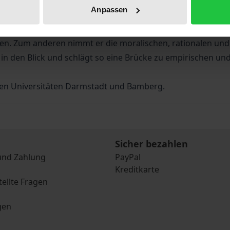
 Ähnlich wie in thematisch verwandten Kontexten der Zivilg
Anpassen
 nach den Mikro-Fundierungen politischer Ordnung themat
r, soziologischer und philosophischer Perspektive mit grun
n. Zum anderen nimmt er die moralischen, rationalen und i
se in den Blick und schlägt so eine Brücke zu empirischen 
den Universitäten Darmstadt und Bamberg.
Sicher bezahlen
und Zahlung
PayPal
Kreditkarte
tellte Fragen
gen