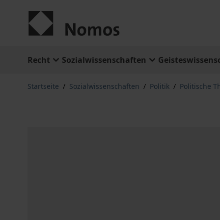
Zum Inhalt springen
Recht
Sozialwissenschaften
Geisteswissens
Startseite
/
Sozialwissenschaften
/
Politik
/
Politische T