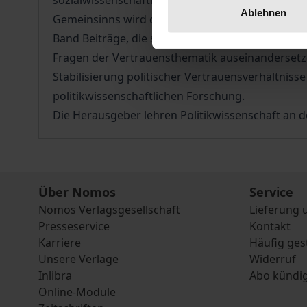
sozialwissenschaftlichen Aufmerksamkeit gerückt.
Ablehnen
Gemeinsinns wird damit die grundlegende Frage
Band Beiträge, die sich zum einen in historische
Fragen der Vertrauensthematik auseinandersetze
Stabilisierung politischer Vertrauensverhältnis
politikwissenschaftlichen Forschung.
Die Herausgeber lehren Politikwissenschaft an 
Über Nomos
Service
Nomos Verlagsgesellschaft
Lieferung 
Presseservice
Kontakt
Karriere
Häufig ges
Unsere Verlage
Widerruf
Inlibra
Abo kündi
Online-Module