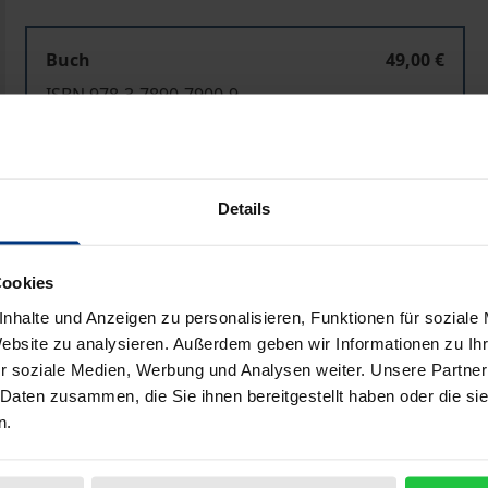
Buch
49,00 €
ISBN 978-3-7890-7900-9
Nicht lieferbar
Details
In den Warenkorb
Zur Wunschliste hinzufü
Hinweise zu Versandkosten
Cookies
nhalte und Anzeigen zu personalisieren, Funktionen für soziale
Website zu analysieren. Außerdem geben wir Informationen zu I
Bibliografische Angaben
r soziale Medien, Werbung und Analysen weiter. Unsere Partner
 Daten zusammen, die Sie ihnen bereitgestellt haben oder die s
n.
 und politischer Kooperation ist in den letzten Jahren nicht