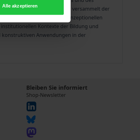
esellschaft, des Sozialkapitals und des
Alle akzeptieren
isch. Vor diesem Hintergrund versammelt der
dlegenden begrifflichen und konzeptionellen
nstitutionellen Kontexte der Bildung und
und konstruktiven Anwendungen in der
Bleiben Sie informiert
Shop-Newsletter