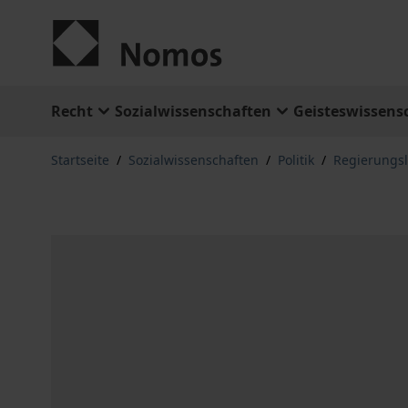
Zum Inhalt springen
Recht
Sozialwissenschaften
Geisteswissens
Startseite
/
Sozialwissenschaften
/
Politik
/
Regierungs