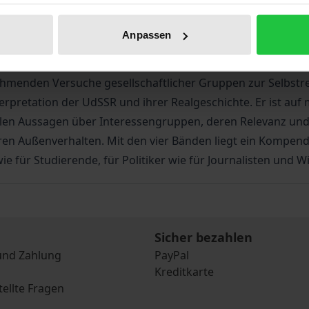
 oder fehlgeleiteten Reformverläufen. Dieses Forschungspro
in Hamburg, gibt der Debatte über den Wandel in der FSU e
Anpassen
eißrussischen Wissenschaftlern durchgeführt.
staatliche Ebene zu richten. Deshalb wurden hier erstmals 
ehmenden Versuche gesellschaftlicher Gruppen zur Selbstr
nterpretation der UdSSR und ihrer Realgeschichte. Er ist au
llen Aussagen über Interessengruppen, deren Relevanz und
ren Außenverhalten. Mit den vier Bänden liegt ein Kompen
e für Studierende, für Politiker wie für Journalisten und W
Sicher bezahlen
und Zahlung
PayPal
Kreditkarte
tellte Fragen