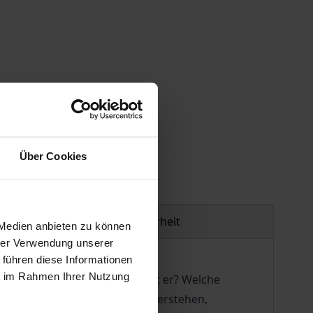
gen
Über Cookies
Produktsicherheit
 Medien anbieten zu können
hrer Verwendung unserer
 führen diese Informationen
ie im Rahmen Ihrer Nutzung
r und Zeitzeugen: Wie verläuft er? Welche
achfolgeräumen/-staaten zu verstehen,