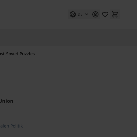
DE
ost-Soviet Puzzles
 Union
alen Politik