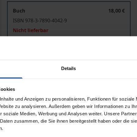
Buch
18,00 €
ISBN 978-3-7890-4042-9
Nicht lieferbar
In den Warenkorb
Zur Wunschliste hinzufü
Hinweise zu Versandkosten
Details
Cookies
Bibliografische Angaben
nhalte und Anzeigen zu personalisieren, Funktionen für soziale
Website zu analysieren. Außerdem geben wir Informationen zu I
r soziale Medien, Werbung und Analysen weiter. Unsere Partner
 Daten zusammen, die Sie ihnen bereitgestellt haben oder die s
union (FSU) ist eine enorme Herausforderung für Analytike
n.
wirtschaft? Viele Bemühungen, die Entwicklungen in den N