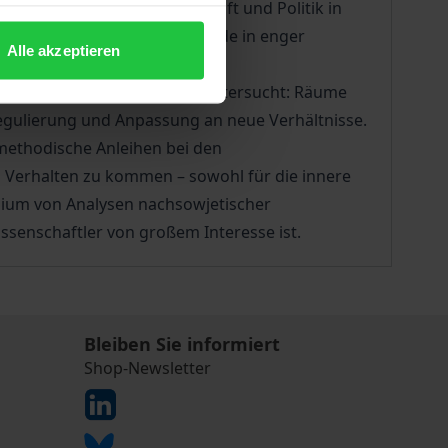
jekt der Stiftung Wissenschaft und Politik in
ine neue Ausrichtung. Es wurde in enger
Alle akzeptieren
systematisch andere Akteuere untersucht: Räume
egulierung und Anpassung an neue Verhältnisse.
f methodische Anleihen bei den
 Verhalten zu kommen – sowohl für die innere
dium von Analysen nachsowjetischer
issenschaftler von großem Interesse ist.
Bleiben Sie informiert
Shop-Newsletter