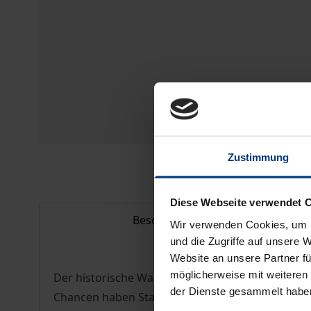
Zustimmung
Diese Webseite verwendet 
Beschreibung
Wir verwenden Cookies, um I
und die Zugriffe auf unsere 
Website an unsere Partner fü
möglicherweise mit weiteren
Der historische Wandel in der ehemaligen Sowjet
der Dienste gesammelt habe
Chancen haben Stabilität, Demokratie und Markt