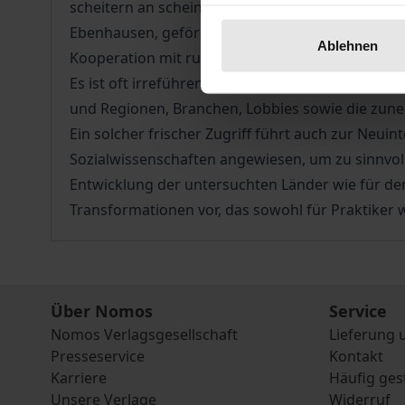
scheitern an scheinbar chaotischen, rätselhaften
Ebenhausen, gefördert von der Körber-Stiftung 
Ablehnen
Kooperation mit russischen, ukrainischen und w
Es ist oft irreführend, die Analyse nur auf die 
und Regionen, Branchen, Lobbies sowie die zun
Ein solcher frischer Zugriff führt auch zur Neui
Sozialwissenschaften angewiesen, um zu sinnvo
Entwicklung der untersuchten Länder wie für de
Transformationen vor, das sowohl für Praktiker wi
Über Nomos
Service
Nomos Verlagsgesellschaft
Lieferung 
Presseservice
Kontakt
Karriere
Häufig ges
Unsere Verlage
Widerruf