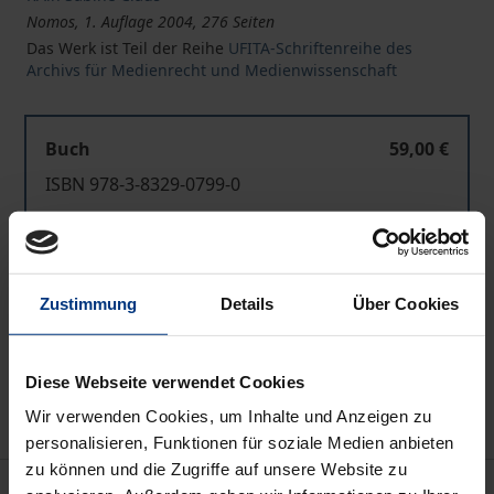
Nomos, 1. Auflage 2004, 276 Seiten
Das Werk ist Teil der Reihe
UFITA-Schriftenreihe des
Archivs für Medienrecht und Medienwissenschaft
Buch
59,00 €
ISBN 978-3-8329-0799-0
Nicht lieferbar
Zustimmung
Details
Über Cookies
In den Warenkorb
Zur Wunschliste hinzufügen
Hinweise zu Versandkosten
Diese Webseite verwendet Cookies
Wir verwenden Cookies, um Inhalte und Anzeigen zu
personalisieren, Funktionen für soziale Medien anbieten
zu können und die Zugriffe auf unsere Website zu
Beschreibung