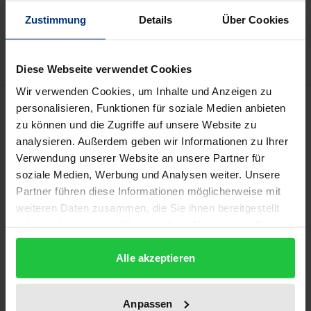
Zur Wunschliste hinzufügen
Zustimmung
Details
Über Cookies
Hinweise zu Versandkosten
Diese Webseite verwendet Cookies
Wir verwenden Cookies, um Inhalte und Anzeigen zu
Beschreibung
personalisieren, Funktionen für soziale Medien anbieten
zu können und die Zugriffe auf unsere Website zu
analysieren. Außerdem geben wir Informationen zu Ihrer
Ob mitgliedstaatliche Gerichte an die Einordnung
Verwendung unserer Website an unsere Partner für
einer Maßnahme als Beihilfe seitens der EU-
soziale Medien, Werbung und Analysen weiter. Unsere
Kommission in ihrer Eröffnungsentscheidung
Partner führen diese Informationen möglicherweise mit
gebunden sind, betrifft zwei Problemkreise: Zum
weiteren Daten zusammen, die Sie ihnen bereitgestellt
einen das Verhältnis von privater und
haben oder die sie im Rahmen Ihrer Nutzung der Dienste
administrativer Rechtsdurchsetzung - auf das
gesammelt haben.
Alle akzeptieren
Durchführungsverbot (Art. 108 Abs. 3 S. 3 AEUV)
gestützte Konkurrentenklagen sind Teil der privaten
Rechtsdurchsetzung -, zum anderen die Einordnung
Anpassen