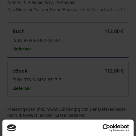
Nomos, 1. Auflage 2017, 429 Seiten
Das Werk ist Teil der Reihe
Europäisches Wirtschaftsrecht
Private und administrative Rechtsdurchsetzung im euro
Buch
112,00 €
ISBN 978-3-8487-4214-1
Lieferbar
Private und administrative Rechtsdurchsetzung im euro
eBook
112,00 €
ISBN 978-3-8452-8517-7
Lieferbar
Preisangaben inkl. MwSt. Abhängig von der Lieferadresse
kann die MwSt. an der Kasse variieren.
In den Warenkorb