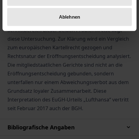
in den Vollzug des Unionsrechts. Die
mitgliedstaatlichen Gerichte sind an der
Ablehnen
Durchsetzung des Unionsrechts beteiligt. Im
Schnittbereich dieser beiden Problemkreise liegt
diese Untersuchung. Zur Klärung wird ein Vergleich
zum europäischen Kartellrecht gezogen und
Rechtsnatur der Eröffnungsentscheidung analysiert.
Die mitgliedstaatlichen Gerichte sind nicht an die
Eröffnungsentscheidung gebunden, sondern
unterfallen nur einem Abweichungsverbot aus dem
Grundsatz loyaler Zusammenarbeit. Diese
Interpretation des EuGH-Urteils „Lufthansa“ vertritt
seit Februar 2017 auch der BGH.
Bibliografische Angaben