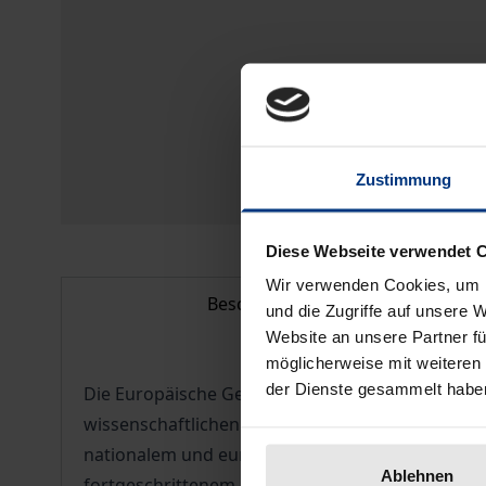
Zustimmung
Diese Webseite verwendet 
Wir verwenden Cookies, um I
Beschreibung
und die Zugriffe auf unsere 
Website an unsere Partner fü
möglicherweise mit weiteren
der Dienste gesammelt habe
Die Europäische Gemeinschaft entwickelt sich z
wissenschaftlichen und praktischen Interesses r
nationalem und europäischem Recht. Für den Ber
Ablehnen
fortgeschrittenem Sektor, bietet die Monographi