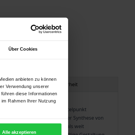
gen
Über Cookies
 Medien anbieten zu können
Produktsicherheit
hrer Verwendung unserer
 führen diese Informationen
ie im Rahmen Ihrer Nutzung
nten Privatrechts. In den Mittelpunkt
päischen Privatrechts« als einer Synthese von
gesteuerten Zahlungsverkehr als weit
Alle akzeptieren
rden Leitlinien für die zukünftige Gestaltung