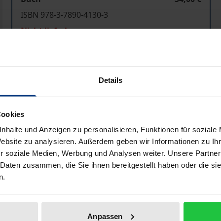
ISBN 978-3-7890-4130-3
Nicht lieferbar
In den Warenkorb
Zur Wunschliste hinzufü
Details
Hinweise zu Versandkosten
Cookies
nhalte und Anzeigen zu personalisieren, Funktionen für soziale
Bibliografische Angaben
Website zu analysieren. Außerdem geben wir Informationen zu I
r soziale Medien, Werbung und Analysen weiter. Unsere Partner
 Daten zusammen, die Sie ihnen bereitgestellt haben oder die s
n.
unehmend auch zu einer Gemeinschaft des wirtschaftsreleva
ücken dabei die Strukturen des sich herausbildenden »Euro
eich des Bankvertragsrechts, speziell auch für den karten
Anpassen
e eine eingehende Analyse des geltenden Rechts. Hieraus we