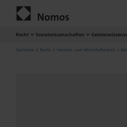
Zum Inhalt springen
Recht
Sozialwissenschaften
Geisteswissens
Startseite
/
Recht
/
Handels- und Wirtschaftsrecht
/
Ba