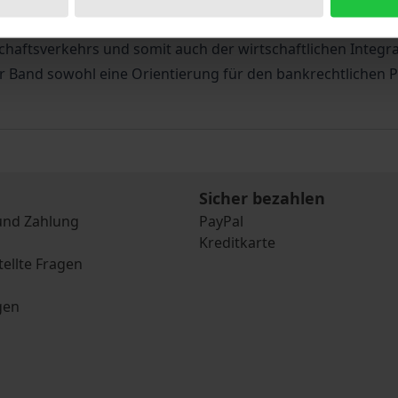
en Bereich hinaus von genereller Bedeutung für die zukünft
haftsverkehrs und somit auch der wirtschaftlichen Integra
er Band sowohl eine Orientierung für den bankrechtlichen P
Sicher bezahlen
und Zahlung
PayPal
Kreditkarte
tellte Fragen
gen