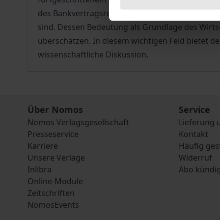
des Bankvertragsrechts entwickelt, die über dies
sind. Dessen Bedeutung als Grundlage des Wirtsc
überschätzen. In diesem wichtigen Feld bietet d
wissenschaftliche Diskussion.
Über Nomos
Service
Nomos Verlagsgesellschaft
Lieferung 
Presseservice
Kontakt
Karriere
Häufig ges
Unsere Verlage
Widerruf
Inlibra
Abo kündi
Online-Module
Zeitschriften
NomosEvents