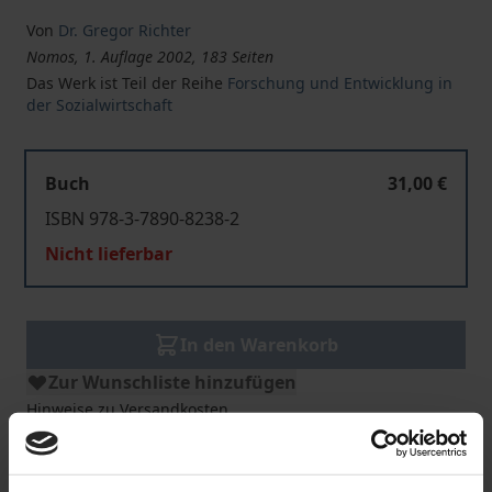
Von
Dr. Gregor Richter
Nomos, 1. Auflage 2002, 183 Seiten
Das Werk ist Teil der Reihe
Forschung und Entwicklung in
der Sozialwirtschaft
Buch
31,00 €
ISBN 978-3-7890-8238-2
Nicht lieferbar
In den Warenkorb
Zur Wunschliste hinzufügen
Hinweise zu Versandkosten