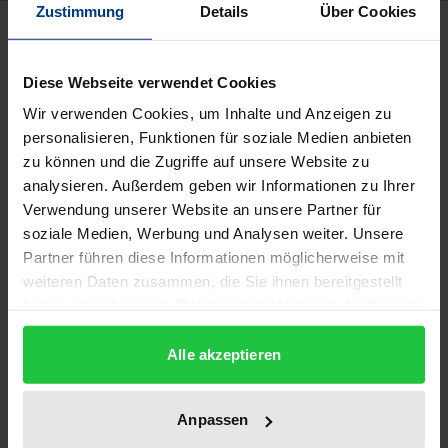
Zustimmung
Details
Über Cookies
Beschreibung
Diese Webseite verwendet Cookies
Die Einführung wettbewerbsähnlicher
Steuerungselemente im Sozial- und
Wir verwenden Cookies, um Inhalte und Anzeigen zu
personalisieren, Funktionen für soziale Medien anbieten
Gesundheitssektor und die europäische
zu können und die Zugriffe auf unsere Website zu
Binnenmarktintegration verändern die
analysieren. Außerdem geben wir Informationen zu Ihrer
Rahmenbedingungen für die Verbände der Freien
Verwendung unserer Website an unsere Partner für
Wohlfahrtspflege. Der Prozess der Privatisierung
soziale Medien, Werbung und Analysen weiter. Unsere
kann im Kern als Entstaatlichung und Etablierung
Partner führen diese Informationen möglicherweise mit
vom Anbieterwettbewerb unter den Produzenten
weiteren Daten zusammen, die Sie ihnen bereitgestellt
haben oder die sie im Rahmen Ihrer Nutzung der Dienste
sozialer Dienstleistungen beschrieben werden. Der
gesammelt haben.
Autor bespricht verbandspolitische
Alle akzeptieren
Strategiekonzepte für soziale Organisationen im
Umgang mit den Herausforderungen durch die
Anpassen
entstehenden nationalen wie europäischen