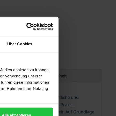
gen
Über Cookies
 Medien anbieten zu können
Produktsicherheit
hrer Verwendung unserer
 führen diese Informationen
ie im Rahmen Ihrer Nutzung
ige medizinische, gesellschaftliche und
land bereits weit verbreitete Praxis.
konomischer Studien entwickelt. Auf Grundlage
Alle akzeptieren