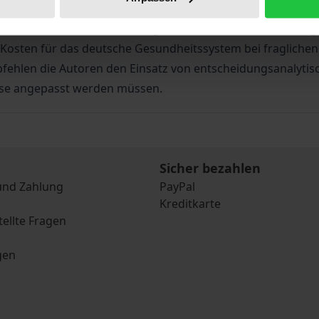
rteilung der gesundheitsökonomischen Evidenz für das PS
effektivität des PSA-Screenings beim Prostatakarzinom erg
 Kosten für das deutsche Gesundheitssystem bei fragliche
empfehlen die Autoren den Einsatz von entscheidungsanaly
isse angepasst werden müssen.
Sicher bezahlen
und Zahlung
PayPal
Kreditkarte
tellte Fragen
gen