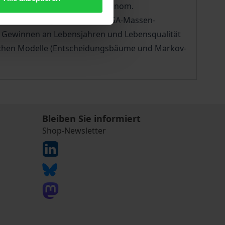
A-Screening beim Prostatakarzinom.
ab ein heterogenes Bild. Ein PSA-Massen-
n Gewinnen an Lebensjahren und Lebensqualität
tischen Modelle (Entscheidungsbäume und Markov-
Bleiben Sie informiert
Shop-Newsletter