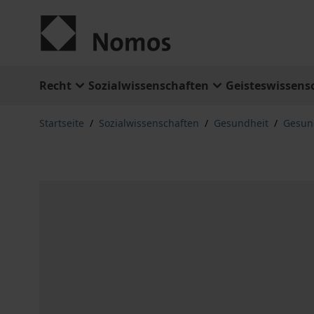
Zum Inhalt springen
Recht
Sozialwissenschaften
Geisteswissens
Startseite
/
Sozialwissenschaften
/
Gesundheit
/
Gesund