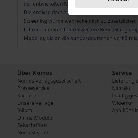
der entwickelten Methodik erfolgt dann die Beu
Die Analyse der vorliegenden Studien zur Kosten
Screening würde wahrscheinlich zu zusätzlichen
führen. Für eine differenziertere Beurteilung 
Modelle), die an die bundesdeutschen Verhältn
Über Nomos
Service
Nomos Verlagsgesellschaft
Lieferung 
Presseservice
Kontakt
Karriere
Häufig ges
Unsere Verlage
Widerruf
Inlibra
Abo kündi
Online-Module
Zeitschriften
NomosEvents