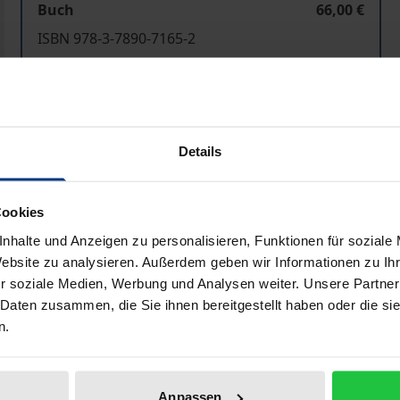
Buch
66,00 €
ISBN 978-3-7890-7165-2
Nicht lieferbar
In den Warenkorb
Zur Wunschliste hinzufü
Details
Hinweise zu Versandkosten
Cookies
nhalte und Anzeigen zu personalisieren, Funktionen für soziale
Bibliografische Angaben
Website zu analysieren. Außerdem geben wir Informationen zu I
r soziale Medien, Werbung und Analysen weiter. Unsere Partner
 Daten zusammen, die Sie ihnen bereitgestellt haben oder die s
n.
orbedingte Todesursache bei Männern und besitzt eine wicht
ostatakarzinom mittels der PSA-Bestimmung ist in Deutsch
strumentarium zur systematischen Bewertung gesundheitsö
Anpassen