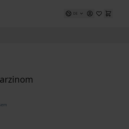
DE
karzinom
sem