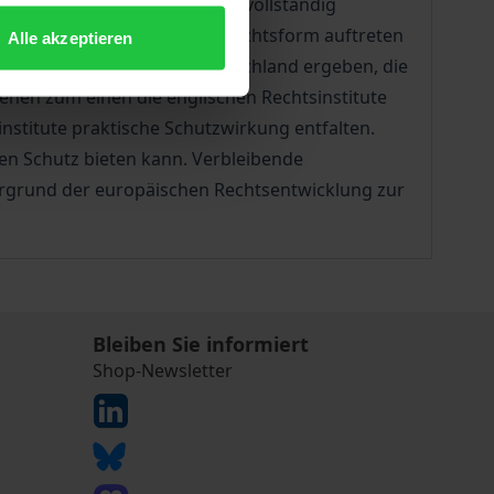
önnen, sind noch immer nicht vollständig
llschaften ausländischer Rechtsform auftreten
Alle akzeptieren
n sich für Gläubiger in Deutschland ergeben, die
hen zum einen die englischen Rechtsinstitute
nstitute praktische Schutzwirkung entfalten.
ven Schutz bieten kann. Verbleibende
rgrund der europäischen Rechtsentwicklung zur
Bleiben Sie informiert
Shop-Newsletter