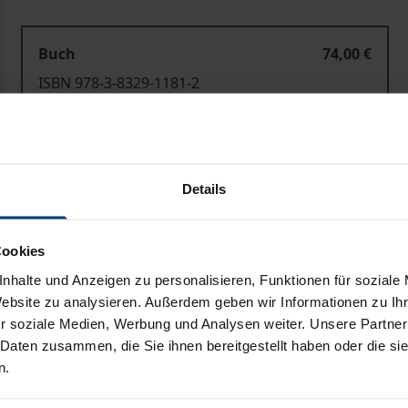
Buch
74,00 €
ISBN 978-3-8329-1181-2
Nicht lieferbar
In den Warenkorb
Zur Wunschliste hinzufü
Details
Hinweise zu Versandkosten
Cookies
nhalte und Anzeigen zu personalisieren, Funktionen für soziale
Website zu analysieren. Außerdem geben wir Informationen zu I
Bibliografische Angaben
r soziale Medien, Werbung und Analysen weiter. Unsere Partner
 Daten zusammen, die Sie ihnen bereitgestellt haben oder die s
n.
 Rechtssachen »Centros«, »Überseering« und »Inspire Art« 