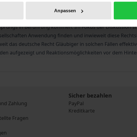
diese Urteile auf das deutsche Gesellschaftsrecht haben k
 dass auf dem deutschen Markt in zunehmendem Maße Gese
Anpassen
rem Heimatland haben. Dieses Werk analysiert, welche Folge
sprungs in Berührung kommen. Im Fokus der Diskussion ste
sellschaften Anwendung finden und inwieweit diese Rechtsi
it das deutsche Recht Gläubiger in solchen Fällen effekti
en aufgezeigt und Reaktionsmöglichkeiten vor dem Hinte
Sicher bezahlen
und Zahlung
PayPal
Kreditkarte
tellte Fragen
gen