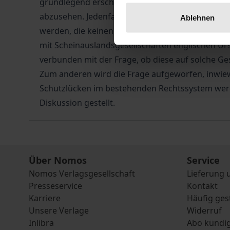
grundlegend erschüttert. Die Auswirkungen, die 
abzusehen. Jedenfalls muss man damit rechnen,
Ablehnen
werden, die keinen wirtschaftlichen Bezug zu ih
mit Scheinauslandsgesellschaften englischen Ur
verbunden mit der Frage, ob diese auf solche Ge
Zum anderen wird die Frage aufgeworfen, inwiewe
Schutzlücken im bestehenden Rechtssystem werd
Diskussion gestellt.
Über Nomos
Service
Nomos Verlagsgesellschaft
Lieferung 
Presseservice
Kontakt
Karriere
Häufig ges
Unsere Verlage
Widerruf
Inlibra
Abo kündi