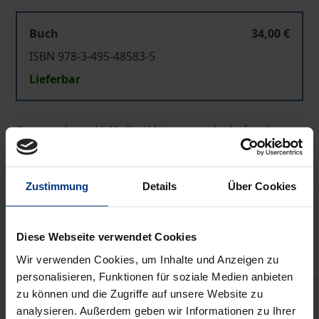
Buch
34,00 €
ISBN 978-3-495-48583-5
Lieferbar
Preisangaben inkl. MwSt. Abhängig von der Lieferadresse
kann die MwSt. an der Kasse variieren.
In den Warenkorb
Zustimmung
Details
Über Cookies
Zur Wunschliste hinzufügen
Hinweise zu Versandkosten
Diese Webseite verwendet Cookies
Wir verwenden Cookies, um Inhalte und Anzeigen zu
personalisieren, Funktionen für soziale Medien anbieten
zu können und die Zugriffe auf unsere Website zu
Beschreibung
analysieren. Außerdem geben wir Informationen zu Ihrer