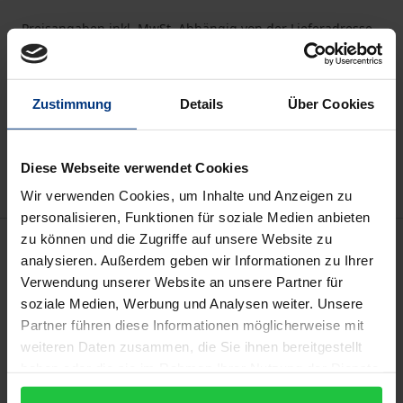
Preisangaben inkl. MwSt. Abhängig von der Lieferadresse
kann die MwSt. an der Kasse variieren.
In den Warenkorb
Zustimmung
Details
Über Cookies
Zur Wunschliste hinzufügen
Hinweise zu Versandkosten
Diese Webseite verwendet Cookies
Wir verwenden Cookies, um Inhalte und Anzeigen zu
personalisieren, Funktionen für soziale Medien anbieten
zu können und die Zugriffe auf unsere Website zu
Beschreibung
analysieren. Außerdem geben wir Informationen zu Ihrer
Verwendung unserer Website an unsere Partner für
Koordination in Ministerialbürokratien hat sich
soziale Medien, Werbung und Analysen weiter. Unsere
gewandelt. Das Buch analysiert den Wandel in
Partner führen diese Informationen möglicherweise mit
Organisationsstrukturen und im Akteursverhalten in
weiteren Daten zusammen, die Sie ihnen bereitgestellt
haben oder die sie im Rahmen Ihrer Nutzung der Dienste
Zeiten von Transnationalisierung und der globalen
gesammelt haben.
Finanz- und Eurozonenkrise. Es geht damit einen